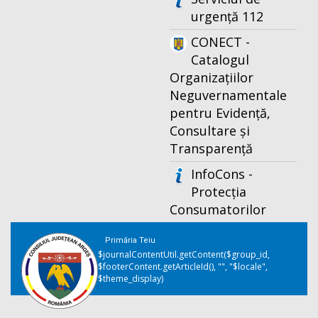
urgență 112
CONECT -
Catalogul
Organizațiilor
Neguvernamentale
pentru Evidență,
Consultare și
Transparență
InfoCons -
Protecția
Consumatorilor
Primăria Teiu
$journalContentUtil.getContent($group_id,
$footerContent.getArticleId(), "", "$locale",
$theme_display)