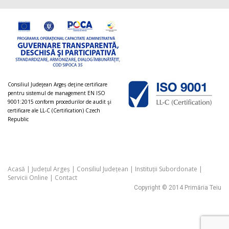
Consiliul Judeţean Argeș deţine certificare
pentru sistemul de management EN ISO
9001:2015 conform procedurilor de audit şi
certificare ale LL-C (Certification) Czech
Republic
Acasă
|
Județul Argeș
|
Consiliul Județean
|
Instituții Subordonate
|
Servicii Online
|
Contact
Copyright © 2014 Primăria Teiu