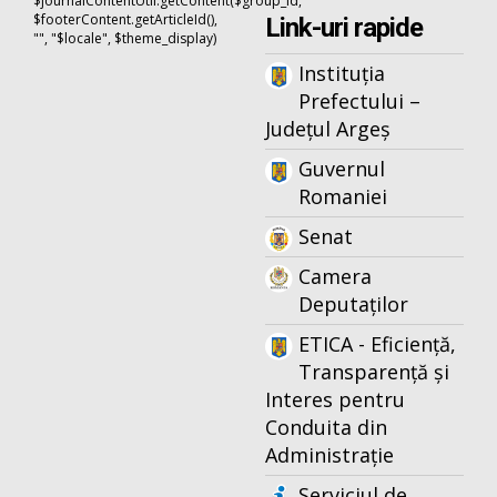
$journalContentUtil.getContent($group_id,
$footerContent.getArticleId(),
Link-uri rapide
"", "$locale", $theme_display)
Instituția
Prefectului –
Județul Argeș
Guvernul
Romaniei
Senat
Camera
Deputaților
ETICA - Eficiență,
Transparență și
Interes pentru
Conduita din
Administrație
Serviciul de