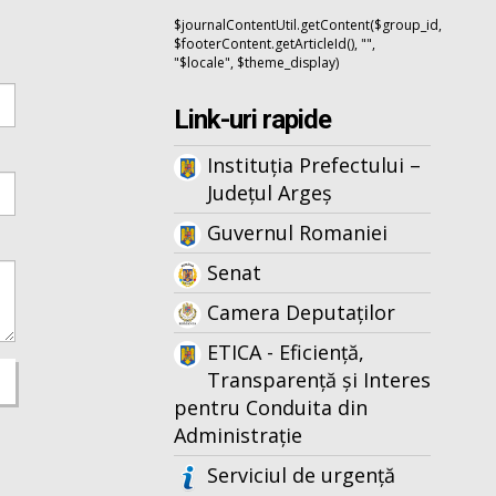
$journalContentUtil.getContent($group_id,
$footerContent.getArticleId(), "",
"$locale", $theme_display)
Link-uri rapide
Instituția Prefectului –
Județul Argeș
Guvernul Romaniei
Senat
Camera Deputaților
ETICA - Eficiență,
Transparență și Interes
pentru Conduita din
Administrație
Serviciul de urgență