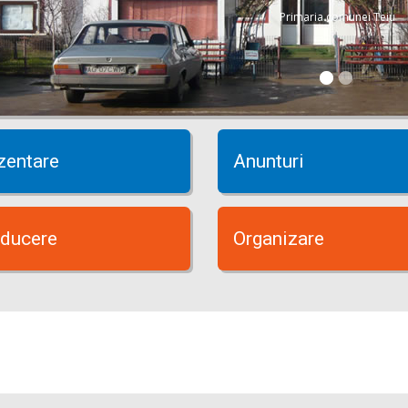
Primaria comunei Teiu
zentare
Anunturi
ducere
Organizare