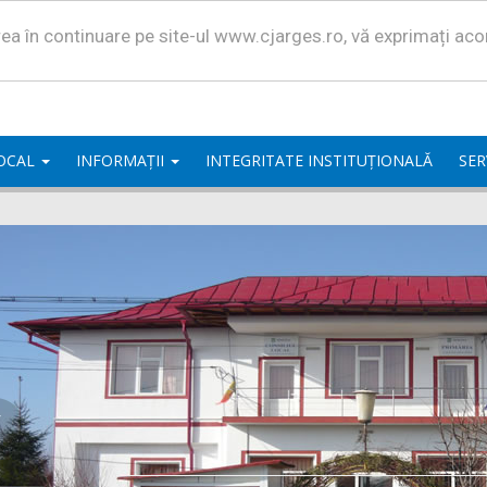
area în continuare pe site-ul www.cjarges.ro, vă exprimați ac
LOCAL
INFORMAȚII
INTEGRITATE INSTITUȚIONALĂ
SER