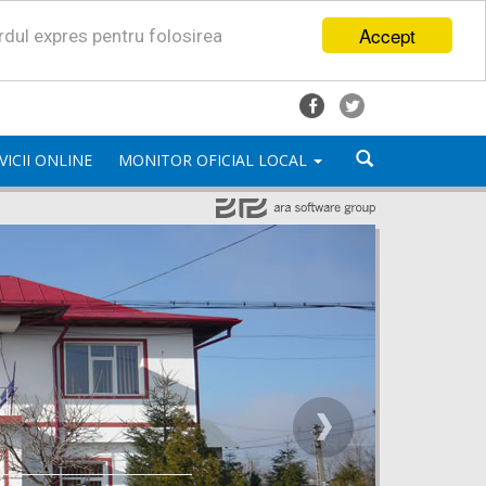
Accept
ordul expres pentru folosirea
VICII ONLINE
MONITOR OFICIAL LOCAL