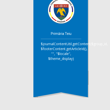
Primăria Teiu
$journalContentUtil.getContent($group_id,
$footerContent.getArticleId(),
"", "$locale",
$theme_display)