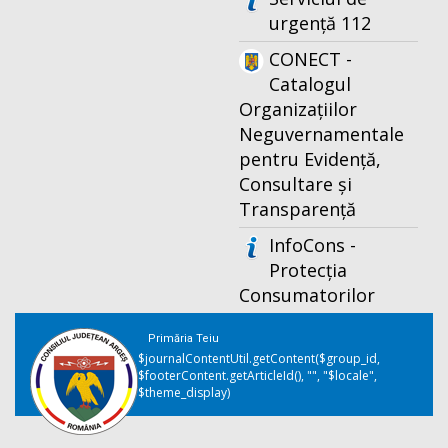
urgență 112
CONECT -
Catalogul
Organizațiilor
Neguvernamentale
pentru Evidență,
Consultare și
Transparență
InfoCons -
Protecția
Consumatorilor
Primăria Teiu
$journalContentUtil.getContent($group_id,
$footerContent.getArticleId(), "", "$locale",
$theme_display)