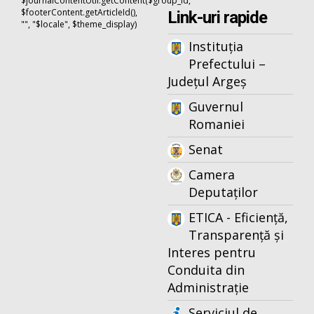
$journalContentUtil.getContent($group_id,
$footerContent.getArticleId(),
Link-uri rapide
"", "$locale", $theme_display)
Instituția
Prefectului –
Județul Argeș
Guvernul
Romaniei
Senat
Camera
Deputaților
ETICA - Eficiență,
Transparență și
Interes pentru
Conduita din
Administrație
Serviciul de