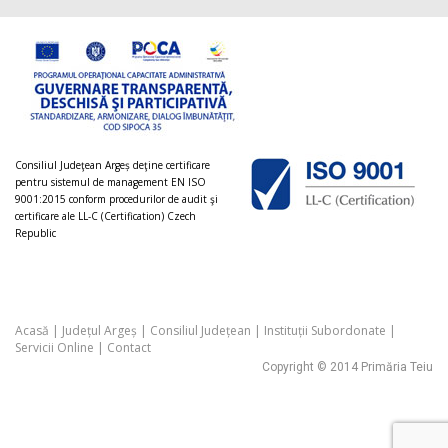
Consiliul Judeţean Argeș deţine certificare
pentru sistemul de management EN ISO
9001:2015 conform procedurilor de audit şi
certificare ale LL-C (Certification) Czech
Republic
Acasă
|
Județul Argeș
|
Consiliul Județean
|
Instituții Subordonate
|
Servicii Online
|
Contact
Copyright © 2014 Primăria Teiu