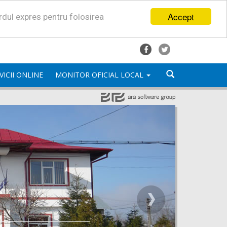
Accept
ordul expres pentru folosirea
VICII ONLINE
MONITOR OFICIAL LOCAL