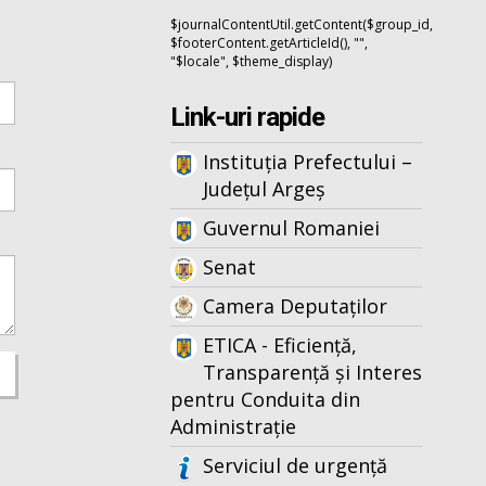
$journalContentUtil.getContent($group_id,
$footerContent.getArticleId(), "",
"$locale", $theme_display)
Link-uri rapide
Instituția Prefectului –
Județul Argeș
Guvernul Romaniei
Senat
Camera Deputaților
ETICA - Eficiență,
Transparență și Interes
pentru Conduita din
Administrație
Serviciul de urgență