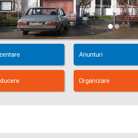
Primaria comunei Teiu
zentare
Anunturi
ducere
Organizare