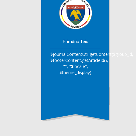
Primăria Teiu
$journalContentUtil.getContent($group_id,
$footerContent.getArticleId(),
"", "$locale",
$theme_display)