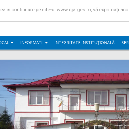
area în continuare pe site-ul www.cjarges.ro, vă exprimați ac
LOCAL
INFORMAȚII
INTEGRITATE INSTITUȚIONALĂ
SER