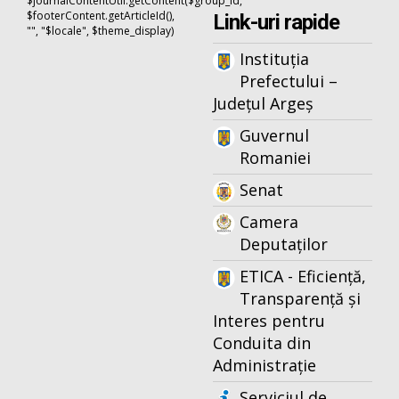
$journalContentUtil.getContent($group_id,
$footerContent.getArticleId(),
Link-uri rapide
"", "$locale", $theme_display)
Instituția
Prefectului –
Județul Argeș
Guvernul
Romaniei
Senat
Camera
Deputaților
ETICA - Eficiență,
Transparență și
Interes pentru
Conduita din
Administrație
Serviciul de