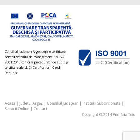
Consiliul Judeţean Argeș deţine certificare
pentru sistemul de management EN ISO
9001:2015 conform procedurilor de audit şi
certificare ale LL-C (Certification) Czech
Republic
Acasă
|
Județul Argeș
|
Consiliul Județean
|
Instituții Subordonate
|
Servicii Online
|
Contact
Copyright © 2014 Primăria Teiu