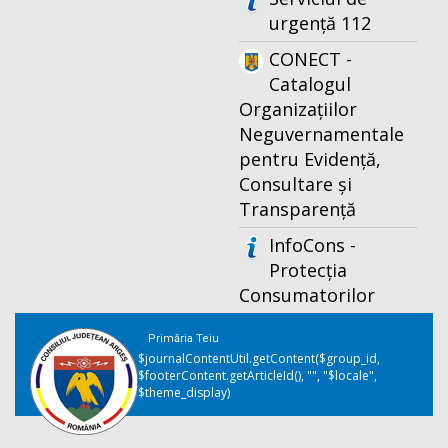
urgență 112
CONECT -
Catalogul
Organizațiilor
Neguvernamentale
pentru Evidență,
Consultare și
Transparență
InfoCons -
Protecția
Consumatorilor
Primăria Teiu
$journalContentUtil.getContent($group_id,
$footerContent.getArticleId(), "", "$locale",
$theme_display)