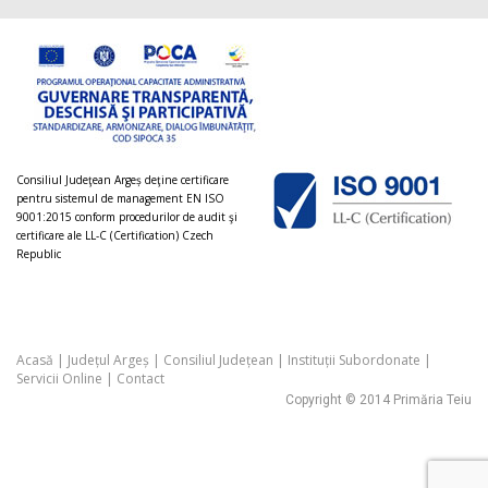
Consiliul Judeţean Argeș deţine certificare
pentru sistemul de management EN ISO
9001:2015 conform procedurilor de audit şi
certificare ale LL-C (Certification) Czech
Republic
Acasă
|
Județul Argeș
|
Consiliul Județean
|
Instituții Subordonate
|
Servicii Online
|
Contact
Copyright © 2014 Primăria Teiu