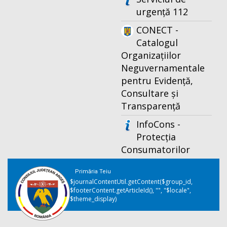
urgență 112
CONECT -
Catalogul
Organizațiilor
Neguvernamentale
pentru Evidență,
Consultare și
Transparență
InfoCons -
Protecția
Consumatorilor
Primăria Teiu
$journalContentUtil.getContent($group_id,
$footerContent.getArticleId(), "", "$locale",
$theme_display)