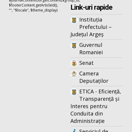
$journalContentUtil.getContent($group_id,
$footerContent.getArticleId(),
Link-uri rapide
"", "$locale", $theme_display)
Instituția
Prefectului –
Județul Argeș
Guvernul
Romaniei
Senat
Camera
Deputaților
ETICA - Eficiență,
Transparență și
Interes pentru
Conduita din
Administrație
Serviciul de