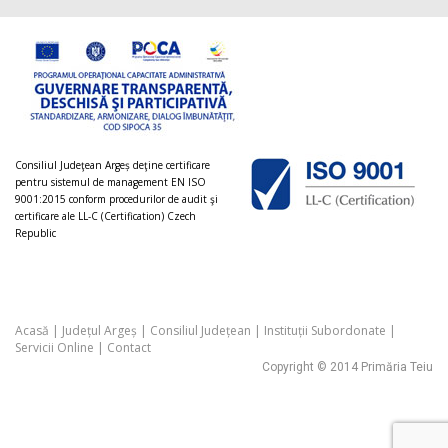
Consiliul Judeţean Argeș deţine certificare
pentru sistemul de management EN ISO
9001:2015 conform procedurilor de audit şi
certificare ale LL-C (Certification) Czech
Republic
Acasă
|
Județul Argeș
|
Consiliul Județean
|
Instituții Subordonate
|
Servicii Online
|
Contact
Copyright © 2014 Primăria Teiu