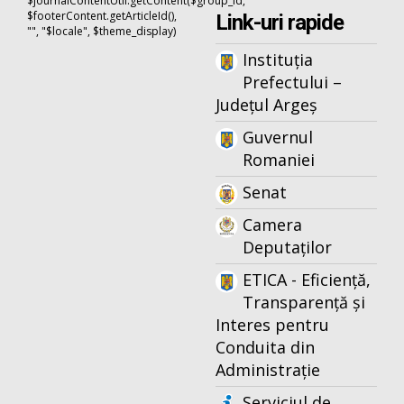
$journalContentUtil.getContent($group_id,
$footerContent.getArticleId(),
Link-uri rapide
"", "$locale", $theme_display)
Instituția
Prefectului –
Județul Argeș
Guvernul
Romaniei
Senat
Camera
Deputaților
ETICA - Eficiență,
Transparență și
Interes pentru
Conduita din
Administrație
Serviciul de