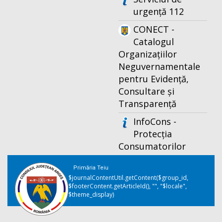
urgență 112
CONECT -
Catalogul
Organizațiilor
Neguvernamentale
pentru Evidență,
Consultare și
Transparență
InfoCons -
Protecția
Consumatorilor
Primăria Teiu
$journalContentUtil.getContent($group_id,
$footerContent.getArticleId(), "", "$locale",
$theme_display)