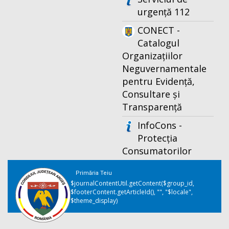
urgență 112
CONECT -
Catalogul
Organizațiilor
Neguvernamentale
pentru Evidență,
Consultare și
Transparență
InfoCons -
Protecția
Consumatorilor
Primăria Teiu
$journalContentUtil.getContent($group_id,
$footerContent.getArticleId(), "", "$locale",
$theme_display)