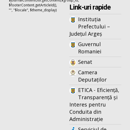
$journalContentUtil.getContent($group_id,
$footerContent.getArticleId(),
Link-uri rapide
"", "$locale", $theme_display)
Instituția
Prefectului –
Județul Argeș
Guvernul
Romaniei
Senat
Camera
Deputaților
ETICA - Eficiență,
Transparență și
Interes pentru
Conduita din
Administrație
Serviciul de