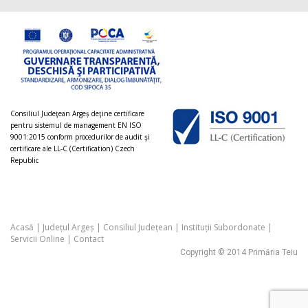
Consiliul Judeţean Argeș deţine certificare
pentru sistemul de management EN ISO
9001:2015 conform procedurilor de audit şi
certificare ale LL-C (Certification) Czech
Republic
Acasă
|
Județul Argeș
|
Consiliul Județean
|
Instituții Subordonate
|
Servicii Online
|
Contact
Copyright © 2014 Primăria Teiu