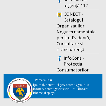
urgență 112
CONECT -
Catalogul
Organizațiilor
Neguvernamentale
pentru Evidență,
Consultare și
Transparență
InfoCons -
Protecția
Consumatorilor
Primăria Teiu
$journalContentUtil.getContent($group_id,
$footerContent.getArticleId(), "", "$locale",
$theme_display)