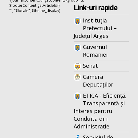
$journalContentUtil.getContent($group_id,
$footerContent.getArticleId(),
Link-uri rapide
"", "$locale", $theme_display)
Instituția
Prefectului –
Județul Argeș
Guvernul
Romaniei
Senat
Camera
Deputaților
ETICA - Eficiență,
Transparență și
Interes pentru
Conduita din
Administrație
Serviciul de