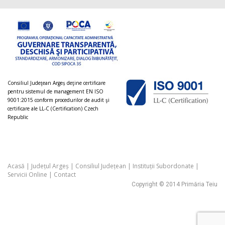
Consiliul Judeţean Argeș deţine certificare
pentru sistemul de management EN ISO
9001:2015 conform procedurilor de audit şi
certificare ale LL-C (Certification) Czech
Republic
Acasă
|
Județul Argeș
|
Consiliul Județean
|
Instituții Subordonate
|
Servicii Online
|
Contact
Copyright © 2014 Primăria Teiu