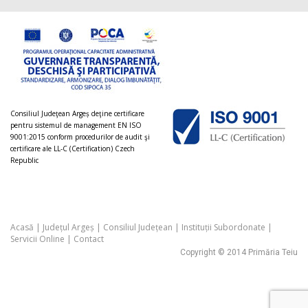
Consiliul Judeţean Argeș deţine certificare
pentru sistemul de management EN ISO
9001:2015 conform procedurilor de audit şi
certificare ale LL-C (Certification) Czech
Republic
Acasă
|
Județul Argeș
|
Consiliul Județean
|
Instituții Subordonate
|
Servicii Online
|
Contact
Copyright © 2014 Primăria Teiu