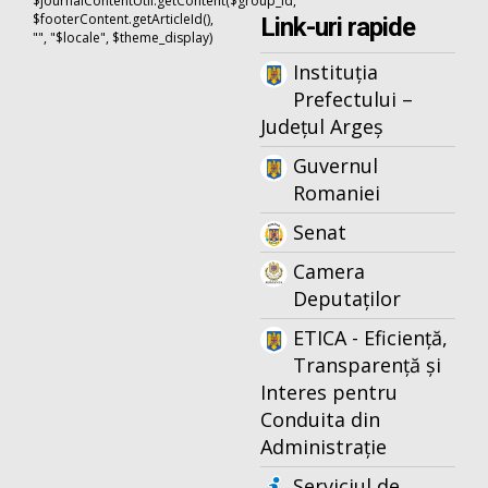
$journalContentUtil.getContent($group_id,
$footerContent.getArticleId(),
Link-uri rapide
"", "$locale", $theme_display)
Instituția
Prefectului –
Județul Argeș
Guvernul
Romaniei
Senat
Camera
Deputaților
ETICA - Eficiență,
Transparență și
Interes pentru
Conduita din
Administrație
Serviciul de