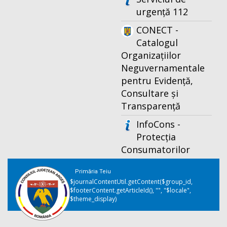
urgență 112
CONECT -
Catalogul
Organizațiilor
Neguvernamentale
pentru Evidență,
Consultare și
Transparență
InfoCons -
Protecția
Consumatorilor
Primăria Teiu
$journalContentUtil.getContent($group_id,
$footerContent.getArticleId(), "", "$locale",
$theme_display)