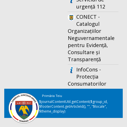
urgență 112
CONECT -
Catalogul
Organizațiilor
Neguvernamentale
pentru Evidență,
Consultare și
Transparență
InfoCons -
Protecția
Consumatorilor
Primăria Teiu
$journalContentUtil.getContent($group_id,
$footerContent.getArticleId(), "", "$locale",
$theme_display)