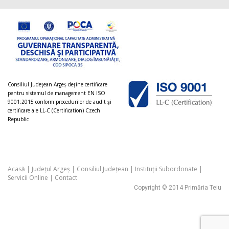
Consiliul Judeţean Argeș deţine certificare
pentru sistemul de management EN ISO
9001:2015 conform procedurilor de audit şi
certificare ale LL-C (Certification) Czech
Republic
Acasă
|
Județul Argeș
|
Consiliul Județean
|
Instituții Subordonate
|
Servicii Online
|
Contact
Copyright © 2014 Primăria Teiu