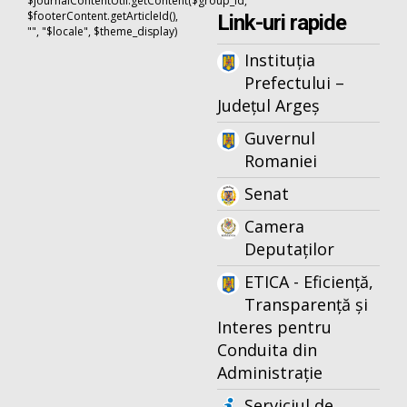
$journalContentUtil.getContent($group_id,
$footerContent.getArticleId(),
Link-uri rapide
"", "$locale", $theme_display)
Instituția
Prefectului –
Județul Argeș
Guvernul
Romaniei
Senat
Camera
Deputaților
ETICA - Eficiență,
Transparență și
Interes pentru
Conduita din
Administrație
Serviciul de