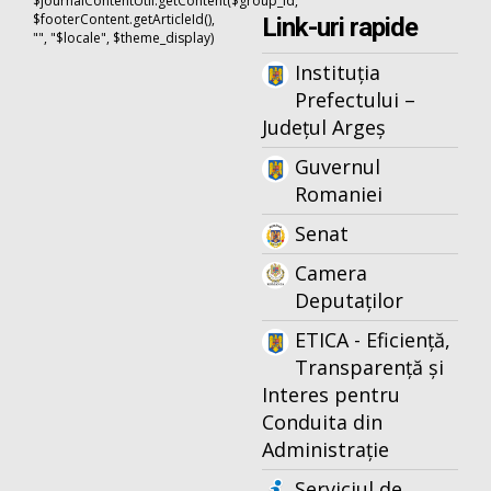
$journalContentUtil.getContent($group_id,
$footerContent.getArticleId(),
Link-uri rapide
"", "$locale", $theme_display)
Instituția
Prefectului –
Județul Argeș
Guvernul
Romaniei
Senat
Camera
Deputaților
ETICA - Eficiență,
Transparență și
Interes pentru
Conduita din
Administrație
Serviciul de