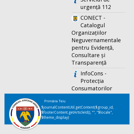
urgență 112
CONECT -
Catalogul
Organizațiilor
Neguvernamentale
pentru Evidență,
Consultare și
Transparență
InfoCons -
Protecția
Consumatorilor
Primăria Teiu
$journalContentUtil.getContent($group_id,
$footerContent.getArticleId(), "", "$locale",
$theme_display)