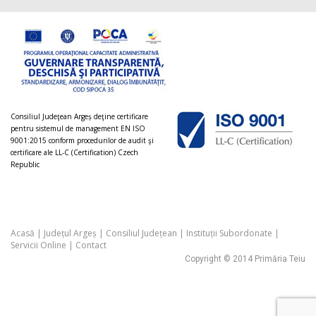
Consiliul Judeţean Argeș deţine certificare
pentru sistemul de management EN ISO
9001:2015 conform procedurilor de audit şi
certificare ale LL-C (Certification) Czech
Republic
Acasă
|
Județul Argeș
|
Consiliul Județean
|
Instituții Subordonate
|
Servicii Online
|
Contact
Copyright © 2014 Primăria Teiu