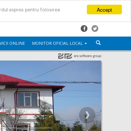
Accept
ordul expres pentru folosirea
VICII ONLINE
MONITOR OFICIAL LOCAL