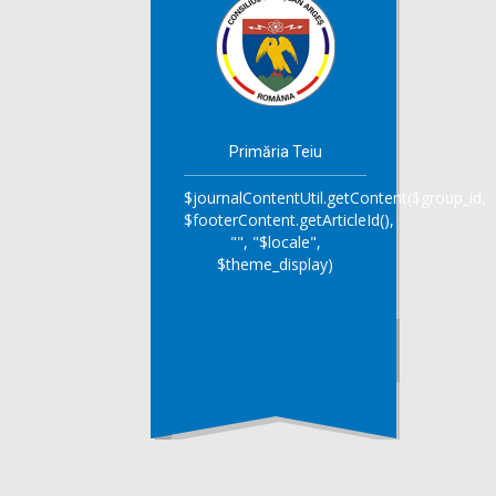
Primăria Teiu
$journalContentUtil.getContent($group_id,
$footerContent.getArticleId(),
"", "$locale",
$theme_display)