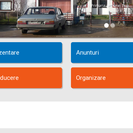
Primaria comunei Teiu
zentare
Anunturi
ducere
Organizare