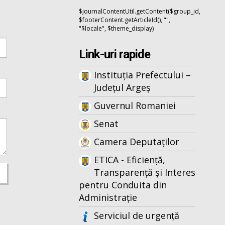
$journalContentUtil.getContent($group_id,
$footerContent.getArticleId(), "",
"$locale", $theme_display)
Link-uri rapide
Instituția Prefectului –
Județul Argeș
Guvernul Romaniei
Senat
Camera Deputaților
ETICA - Eficiență,
Transparență și Interes
pentru Conduita din
Administrație
Serviciul de urgență