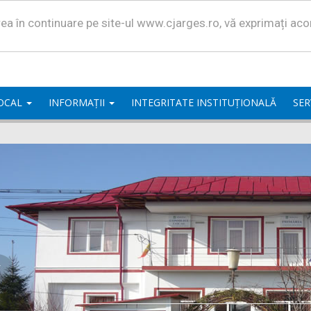
area în continuare pe site-ul www.cjarges.ro, vă exprimați ac
LOCAL
INFORMAȚII
INTEGRITATE INSTITUȚIONALĂ
SER