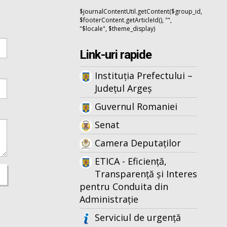
$journalContentUtil.getContent($group_id,
$footerContent.getArticleId(), "",
"$locale", $theme_display)
Link-uri rapide
Instituția Prefectului –
Județul Argeș
Guvernul Romaniei
Senat
Camera Deputaților
ETICA - Eficiență,
Transparență și Interes
pentru Conduita din
Administrație
Serviciul de urgență