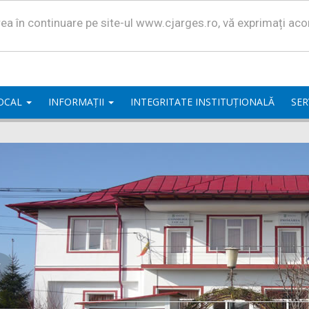
area în continuare pe site-ul www.cjarges.ro, vă exprimați ac
LOCAL
INFORMAȚII
INTEGRITATE INSTITUȚIONALĂ
SER