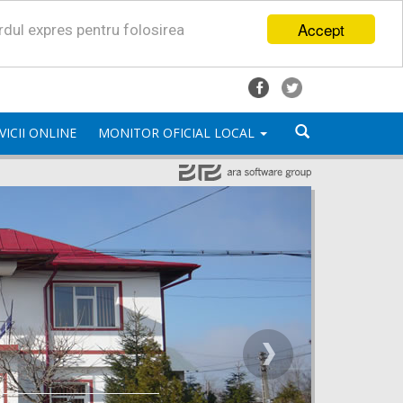
Accept
ordul expres pentru folosirea
VICII ONLINE
MONITOR OFICIAL LOCAL