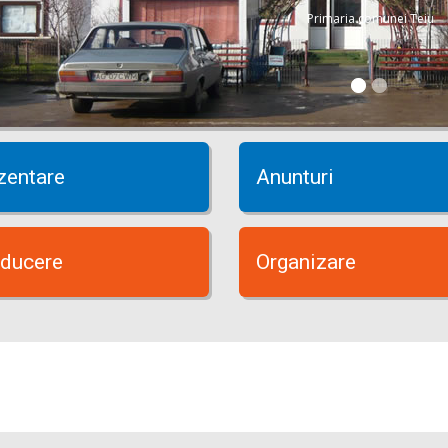
Primaria comunei Teiu
zentare
Anunturi
ducere
Organizare