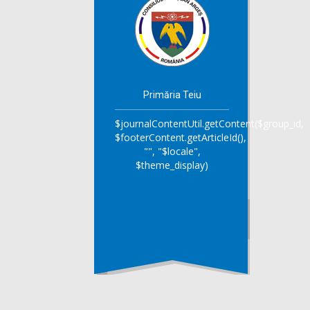
Primăria Teiu
$journalContentUtil.getContent($group_id,
$footerContent.getArticleId(),
"", "$locale",
$theme_display)