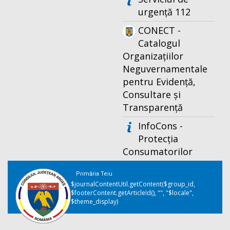
urgență 112
CONECT -
Catalogul
Organizațiilor
Neguvernamentale
pentru Evidență,
Consultare și
Transparență
InfoCons -
Protecția
Consumatorilor
Primăria Teiu
$journalContentUtil.getContent($group_id,
$footerContent.getArticleId(), "", "$locale",
$theme_display)