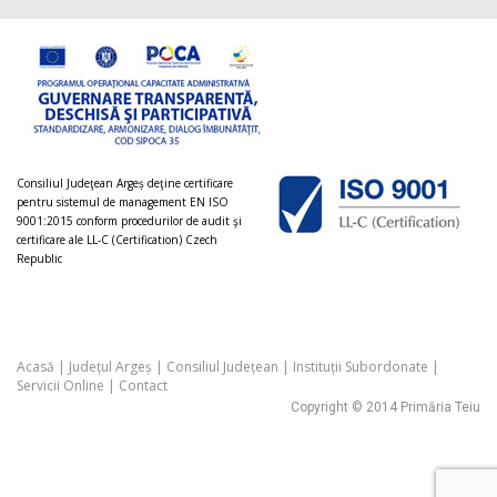
Consiliul Judeţean Argeș deţine certificare
pentru sistemul de management EN ISO
9001:2015 conform procedurilor de audit şi
certificare ale LL-C (Certification) Czech
Republic
Acasă
|
Județul Argeș
|
Consiliul Județean
|
Instituții Subordonate
|
Servicii Online
|
Contact
Copyright © 2014 Primăria Teiu