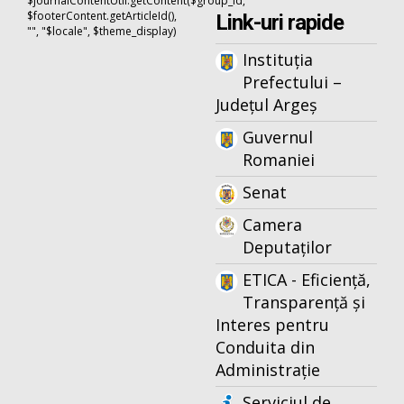
$journalContentUtil.getContent($group_id,
$footerContent.getArticleId(),
Link-uri rapide
"", "$locale", $theme_display)
Instituția
Prefectului –
Județul Argeș
Guvernul
Romaniei
Senat
Camera
Deputaților
ETICA - Eficiență,
Transparență și
Interes pentru
Conduita din
Administrație
Serviciul de