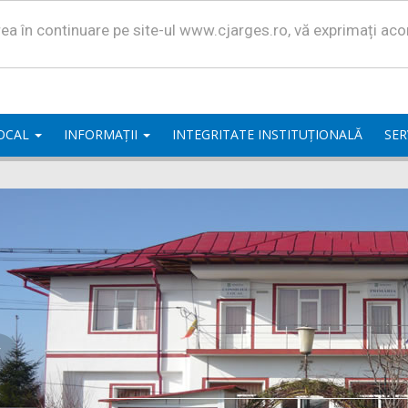
area în continuare pe site-ul www.cjarges.ro, vă exprimați ac
LOCAL
INFORMAȚII
INTEGRITATE INSTITUȚIONALĂ
SER