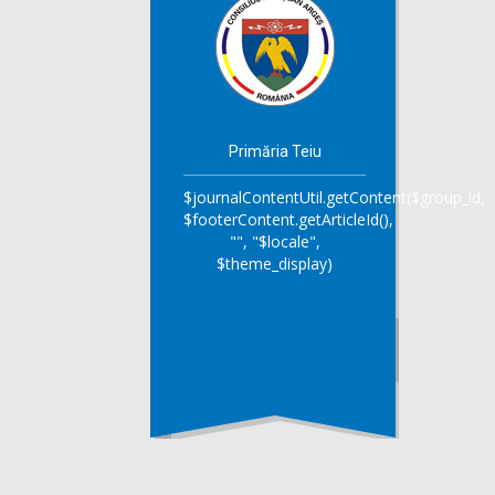
Primăria Teiu
$journalContentUtil.getContent($group_id,
$footerContent.getArticleId(),
"", "$locale",
$theme_display)