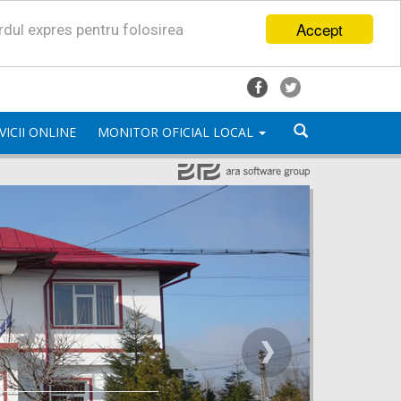
Accept
ordul expres pentru folosirea
VICII ONLINE
MONITOR OFICIAL LOCAL