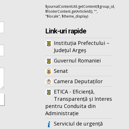
$journalContentUtil.getContent($group_id,
$footerContent.getArticleId(), "",
"$locale", $theme_display)
Link-uri rapide
Instituția Prefectului –
Județul Argeș
Guvernul Romaniei
Senat
Camera Deputaților
ETICA - Eficiență,
Transparență și Interes
pentru Conduita din
Administrație
Serviciul de urgență