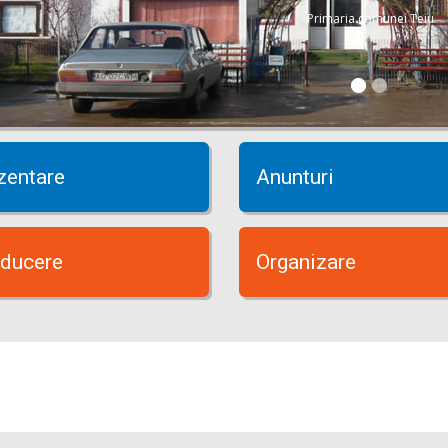
Primaria comunei Teiu
zentare
Anunturi
ducere
Organizare