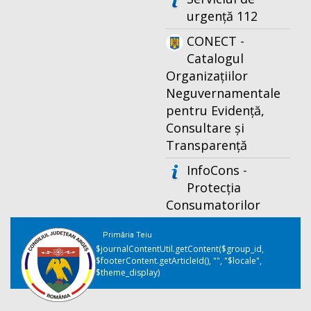
urgență 112
CONECT -
Catalogul
Organizațiilor
Neguvernamentale
pentru Evidență,
Consultare și
Transparență
InfoCons -
Protecția
Consumatorilor
Primăria Teiu
$journalContentUtil.getContent($group_id,
$footerContent.getArticleId(), "", "$locale",
$theme_display)