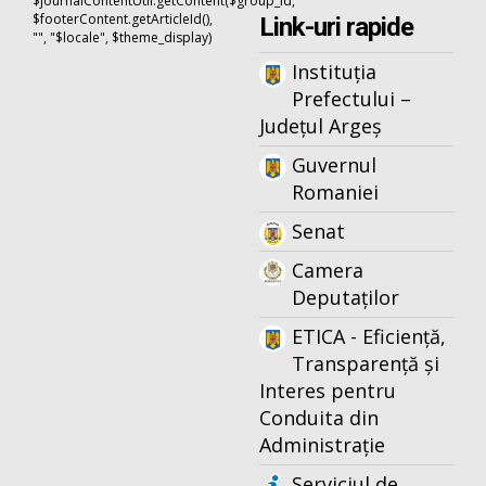
$journalContentUtil.getContent($group_id,
$footerContent.getArticleId(),
Link-uri rapide
"", "$locale", $theme_display)
Instituția
Prefectului –
Județul Argeș
Guvernul
Romaniei
Senat
Camera
Deputaților
ETICA - Eficiență,
Transparență și
Interes pentru
Conduita din
Administrație
Serviciul de