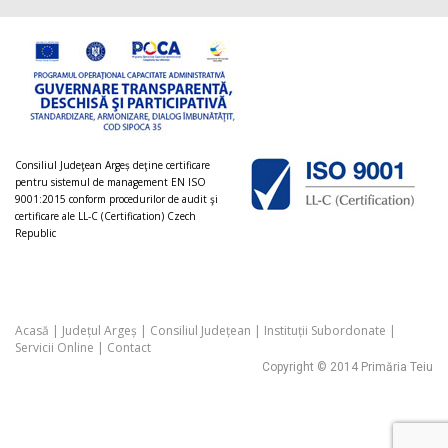
Consiliul Judeţean Argeș deţine certificare
pentru sistemul de management EN ISO
9001:2015 conform procedurilor de audit şi
certificare ale LL-C (Certification) Czech
Republic
Acasă
|
Județul Argeș
|
Consiliul Județean
|
Instituții Subordonate
|
Servicii Online
|
Contact
Copyright © 2014 Primăria Teiu