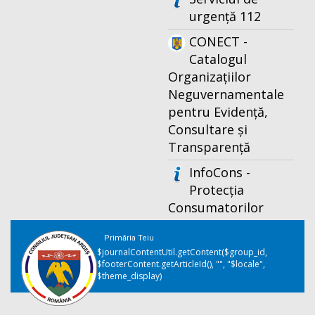
urgență 112
CONECT -
Catalogul
Organizațiilor
Neguvernamentale
pentru Evidență,
Consultare și
Transparență
InfoCons -
Protecția
Consumatorilor
Primăria Teiu
$journalContentUtil.getContent($group_id,
$footerContent.getArticleId(), "", "$locale",
$theme_display)