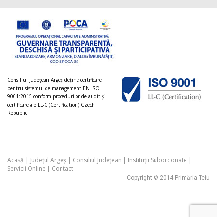
Consiliul Judeţean Argeș deţine certificare
pentru sistemul de management EN ISO
9001:2015 conform procedurilor de audit şi
certificare ale LL-C (Certification) Czech
Republic
Acasă
|
Județul Argeș
|
Consiliul Județean
|
Instituții Subordonate
|
Servicii Online
|
Contact
Copyright © 2014 Primăria Teiu