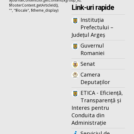
$journalContentUtil.getContent($group_id,
$footerContent.getArticleId(),
Link-uri rapide
"", "$locale", $theme_display)
Instituția
Prefectului –
Județul Argeș
Guvernul
Romaniei
Senat
Camera
Deputaților
ETICA - Eficiență,
Transparență și
Interes pentru
Conduita din
Administrație
Serviciul de