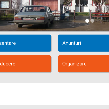
Primaria comunei Teiu
zentare
Anunturi
ducere
Organizare