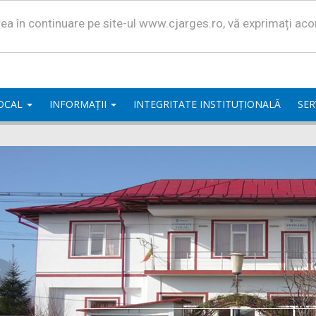
area în continuare pe site-ul www.cjarges.ro, vă exprimați ac
LOCAL
INFORMAȚII
INTEGRITATE INSTITUȚIONALĂ
SER