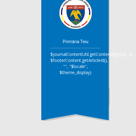
Primăria Teiu
$journalContentUtil.getContent($group_id,
$footerContent.getArticleId(),
"", "$locale",
$theme_display)