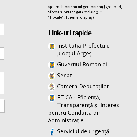
$journalContentUtil.getContent($group_id,
$footerContent.getArticleId(), "",
"$locale", $theme_display)
Link-uri rapide
Instituția Prefectului –
Județul Argeș
Guvernul Romaniei
Senat
Camera Deputaților
ETICA - Eficiență,
Transparență și Interes
pentru Conduita din
Administrație
Serviciul de urgență