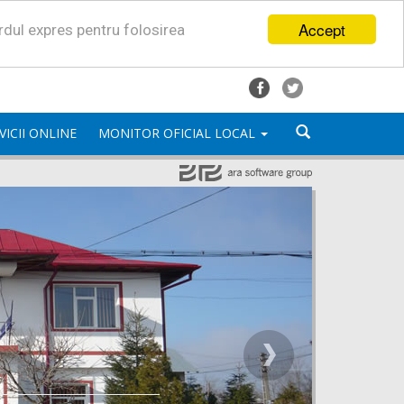
Accept
ordul expres pentru folosirea
VICII ONLINE
MONITOR OFICIAL LOCAL