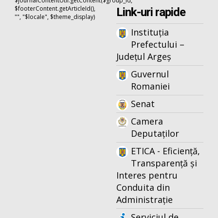
$journalContentUtil.getContent($group_id,
$footerContent.getArticleId(),
Link-uri rapide
"", "$locale", $theme_display)
Instituția
Prefectului –
Județul Argeș
Guvernul
Romaniei
Senat
Camera
Deputaților
ETICA - Eficiență,
Transparență și
Interes pentru
Conduita din
Administrație
Serviciul de