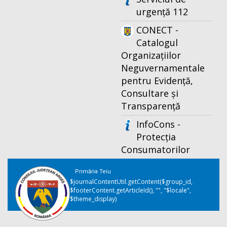
urgență 112
CONECT -
Catalogul
Organizațiilor
Neguvernamentale
pentru Evidență,
Consultare și
Transparență
InfoCons -
Protecția
Consumatorilor
Primăria Teiu
$journalContentUtil.getContent($group_id,
$footerContent.getArticleId(), "", "$locale",
$theme_display)