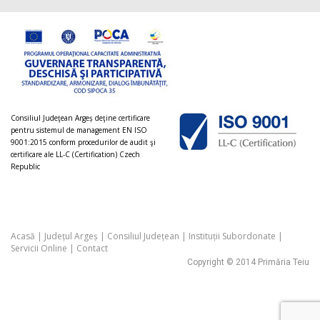
Consiliul Judeţean Argeș deţine certificare
pentru sistemul de management EN ISO
9001:2015 conform procedurilor de audit şi
certificare ale LL-C (Certification) Czech
Republic
Acasă
|
Județul Argeș
|
Consiliul Județean
|
Instituții Subordonate
|
Servicii Online
|
Contact
Copyright © 2014 Primăria Teiu