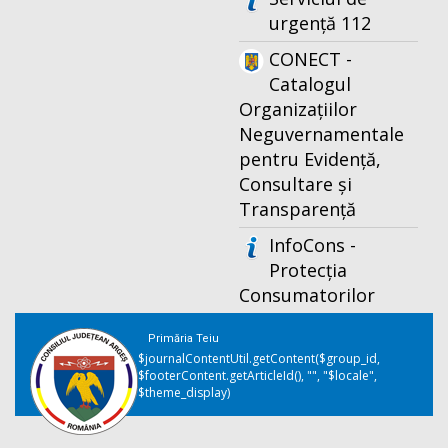
urgență 112
CONECT -
Catalogul
Organizațiilor
Neguvernamentale
pentru Evidență,
Consultare și
Transparență
InfoCons -
Protecția
Consumatorilor
Primăria Teiu
$journalContentUtil.getContent($group_id,
$footerContent.getArticleId(), "", "$locale",
$theme_display)