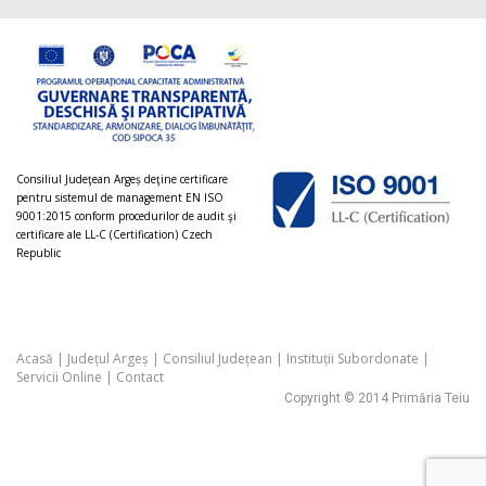
Consiliul Judeţean Argeș deţine certificare
pentru sistemul de management EN ISO
9001:2015 conform procedurilor de audit şi
certificare ale LL-C (Certification) Czech
Republic
Acasă
|
Județul Argeș
|
Consiliul Județean
|
Instituții Subordonate
|
Servicii Online
|
Contact
Copyright © 2014 Primăria Teiu