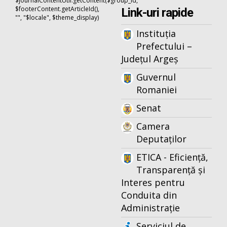
$journalContentUtil.getContent($group_id,
$footerContent.getArticleId(),
Link-uri rapide
"", "$locale", $theme_display)
Instituția
Prefectului –
Județul Argeș
Guvernul
Romaniei
Senat
Camera
Deputaților
ETICA - Eficiență,
Transparență și
Interes pentru
Conduita din
Administrație
Serviciul de