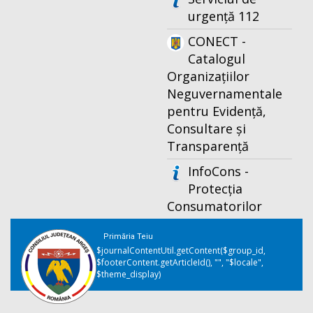
urgență 112
CONECT -
Catalogul
Organizațiilor
Neguvernamentale
pentru Evidență,
Consultare și
Transparență
InfoCons -
Protecția
Consumatorilor
Primăria Teiu
$journalContentUtil.getContent($group_id,
$footerContent.getArticleId(), "", "$locale",
$theme_display)