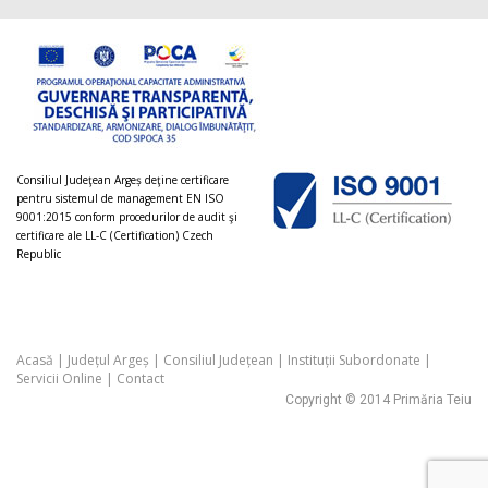
Consiliul Judeţean Argeș deţine certificare
pentru sistemul de management EN ISO
9001:2015 conform procedurilor de audit şi
certificare ale LL-C (Certification) Czech
Republic
Acasă
|
Județul Argeș
|
Consiliul Județean
|
Instituții Subordonate
|
Servicii Online
|
Contact
Copyright © 2014 Primăria Teiu