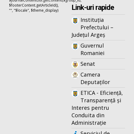
$journalContentUtil.getContent($group_id,
$footerContent.getArticleId(),
Link-uri rapide
"", "$locale", $theme_display)
Instituția
Prefectului –
Județul Argeș
Guvernul
Romaniei
Senat
Camera
Deputaților
ETICA - Eficiență,
Transparență și
Interes pentru
Conduita din
Administrație
Serviciul de