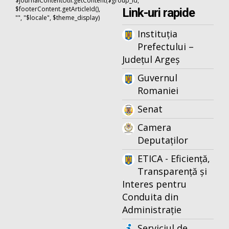
$journalContentUtil.getContent($group_id,
$footerContent.getArticleId(),
Link-uri rapide
"", "$locale", $theme_display)
Instituția
Prefectului –
Județul Argeș
Guvernul
Romaniei
Senat
Camera
Deputaților
ETICA - Eficiență,
Transparență și
Interes pentru
Conduita din
Administrație
Serviciul de