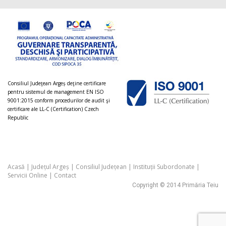
Consiliul Judeţean Argeș deţine certificare
pentru sistemul de management EN ISO
9001:2015 conform procedurilor de audit şi
certificare ale LL-C (Certification) Czech
Republic
Acasă
|
Județul Argeș
|
Consiliul Județean
|
Instituții Subordonate
|
Servicii Online
|
Contact
Copyright © 2014 Primăria Teiu