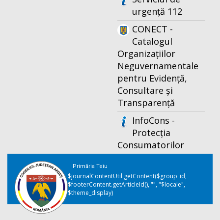
urgență 112
CONECT -
Catalogul
Organizațiilor
Neguvernamentale
pentru Evidență,
Consultare și
Transparență
InfoCons -
Protecția
Consumatorilor
Primăria Teiu
$journalContentUtil.getContent($group_id,
$footerContent.getArticleId(), "", "$locale",
$theme_display)