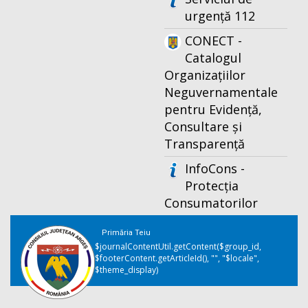
urgență 112
CONECT -
Catalogul
Organizațiilor
Neguvernamentale
pentru Evidență,
Consultare și
Transparență
InfoCons -
Protecția
Consumatorilor
Primăria Teiu
$journalContentUtil.getContent($group_id,
$footerContent.getArticleId(), "", "$locale",
$theme_display)