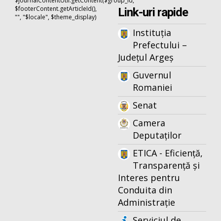
$journalContentUtil.getContent($group_id,
$footerContent.getArticleId(),
Link-uri rapide
"", "$locale", $theme_display)
Instituția
Prefectului –
Județul Argeș
Guvernul
Romaniei
Senat
Camera
Deputaților
ETICA - Eficiență,
Transparență și
Interes pentru
Conduita din
Administrație
Serviciul de