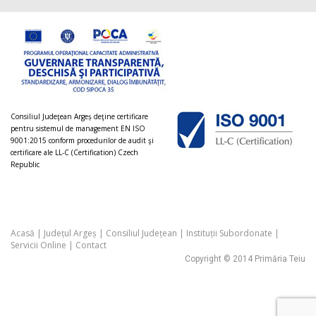
Consiliul Judeţean Argeș deţine certificare
pentru sistemul de management EN ISO
9001:2015 conform procedurilor de audit şi
certificare ale LL-C (Certification) Czech
Republic
Acasă
|
Județul Argeș
|
Consiliul Județean
|
Instituții Subordonate
|
Servicii Online
|
Contact
Copyright © 2014 Primăria Teiu