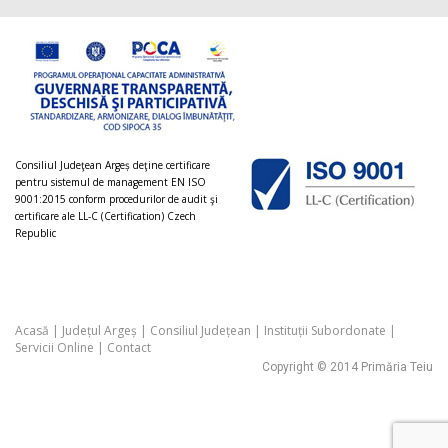
Consiliul Judeţean Argeș deţine certificare
pentru sistemul de management EN ISO
9001:2015 conform procedurilor de audit şi
certificare ale LL-C (Certification) Czech
Republic
Acasă
|
Județul Argeș
|
Consiliul Județean
|
Instituții Subordonate
|
Servicii Online
|
Contact
Copyright © 2014 Primăria Teiu