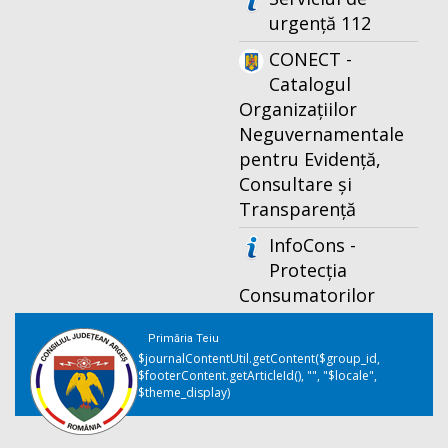
urgență 112
CONECT -
Catalogul
Organizațiilor
Neguvernamentale
pentru Evidență,
Consultare și
Transparență
InfoCons -
Protecția
Consumatorilor
Primăria Teiu
$journalContentUtil.getContent($group_id,
$footerContent.getArticleId(), "", "$locale",
$theme_display)