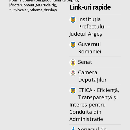
$journalContentUtil.getContent($group_id,
$footerContent.getArticleId(),
Link-uri rapide
"", "$locale", $theme_display)
Instituția
Prefectului –
Județul Argeș
Guvernul
Romaniei
Senat
Camera
Deputaților
ETICA - Eficiență,
Transparență și
Interes pentru
Conduita din
Administrație
Serviciul de