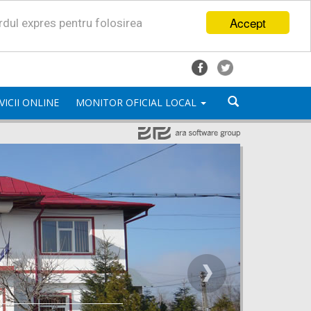
Accept
ordul expres pentru folosirea
VICII ONLINE
MONITOR OFICIAL LOCAL