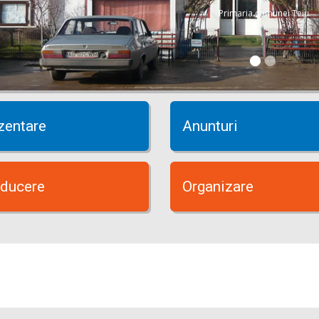
Primaria comunei Teiu
zentare
Anunturi
ducere
Organizare