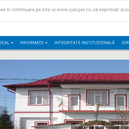
area în continuare pe site-ul www.cjarges.ro, vă exprimați ac
LOCAL
INFORMAȚII
INTEGRITATE INSTITUȚIONALĂ
SER