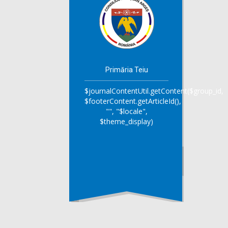
Primăria Teiu
$journalContentUtil.getContent($group_id,
$footerContent.getArticleId(),
"", "$locale",
$theme_display)