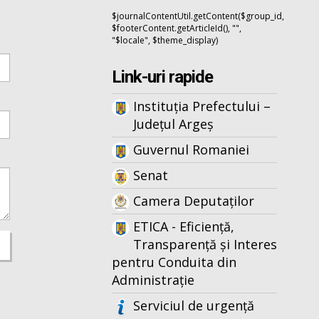
$journalContentUtil.getContent($group_id,
$footerContent.getArticleId(), "",
"$locale", $theme_display)
Link-uri rapide
Instituția Prefectului –
Județul Argeș
Guvernul Romaniei
Senat
Camera Deputaților
ETICA - Eficiență,
Transparență și Interes
pentru Conduita din
Administrație
Serviciul de urgență