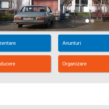
Primaria comunei Teiu
zentare
Anunturi
ducere
Organizare