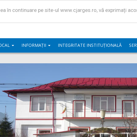
area în continuare pe site-ul www.cjarges.ro, vă exprimați ac
LOCAL
INFORMAȚII
INTEGRITATE INSTITUȚIONALĂ
SER