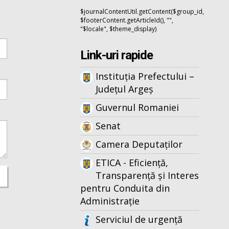
$journalContentUtil.getContent($group_id,
$footerContent.getArticleId(), "",
"$locale", $theme_display)
Link-uri rapide
Instituția Prefectului –
Județul Argeș
Guvernul Romaniei
Senat
Camera Deputaților
ETICA - Eficiență,
Transparență și Interes
pentru Conduita din
Administrație
Serviciul de urgență