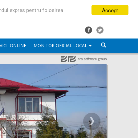
Accept
ordul expres pentru folosirea
VICII ONLINE
MONITOR OFICIAL LOCAL