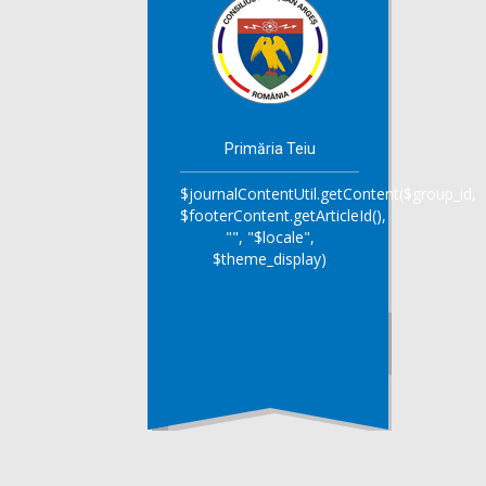
Primăria Teiu
$journalContentUtil.getContent($group_id,
$footerContent.getArticleId(),
"", "$locale",
$theme_display)