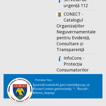
urgență 112
CONECT -
Catalogul
Organizațiilor
Neguvernamentale
pentru Evidență,
Consultare și
Transparență
InfoCons -
Protecția
Consumatorilor
Primăria Teiu
$journalContentUtil.getContent($group_id,
$footerContent.getArticleId(), "", "$locale",
$theme_display)