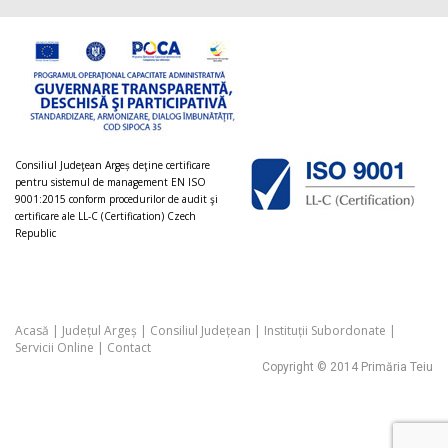
Consiliul Judeţean Argeș deţine certificare
pentru sistemul de management EN ISO
9001:2015 conform procedurilor de audit şi
certificare ale LL-C (Certification) Czech
Republic
Acasă
|
Județul Argeș
|
Consiliul Județean
|
Instituții Subordonate
|
Servicii Online
|
Contact
Copyright © 2014 Primăria Teiu