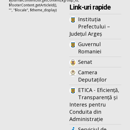
$journalContentUtil.getContent($group_id,
$footerContent.getArticleId(),
Link-uri rapide
"", "$locale", $theme_display)
Instituția
Prefectului –
Județul Argeș
Guvernul
Romaniei
Senat
Camera
Deputaților
ETICA - Eficiență,
Transparență și
Interes pentru
Conduita din
Administrație
Serviciul de