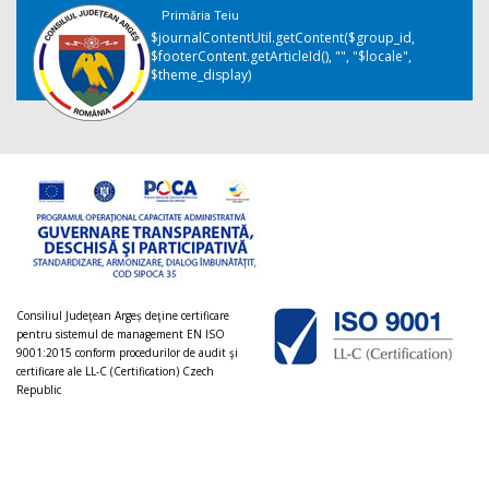
Primăria Teiu
$journalContentUtil.getContent($group_id,
$footerContent.getArticleId(), "", "$locale",
$theme_display)
Consiliul Judeţean Argeș deţine certificare
pentru sistemul de management EN ISO
9001:2015 conform procedurilor de audit şi
certificare ale LL-C (Certification) Czech
Republic