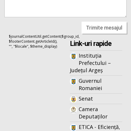
Trimite mesajul
$journalContentUtil.getContent($group_id,
$footerContent.getArticleId(),
Link-uri rapide
"", "$locale", $theme_display)
Instituția
Prefectului –
Județul Argeș
Guvernul
Romaniei
Senat
Camera
Deputaților
ETICA - Eficiență,