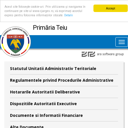
Acest site folosește cookie-uri. Prin utilizarea și navigarea în
Accept
continuare pe site-ul www.cjarges.ro, vă exprimați acordul
expres pentru folosirea informațiilor stocate.
Detalii
Primăria Teiu
Tog
nav
Statutul Unitatii Administrativ Teritoriale
Regulamentele privind Procedurile Administrative
Hotararile Autoritatii Deliberative
Dispozitiile Autoritatii Executive
Documente si Informatii Financiare
Alte Documente