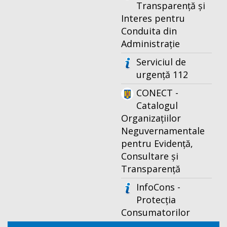
Transparență și
Interes pentru
Conduita din
Administrație
Serviciul de
urgență 112
CONECT -
Catalogul
Organizațiilor
Neguvernamentale
pentru Evidență,
Consultare și
Transparență
InfoCons -
Protecția
Consumatorilor