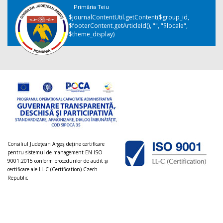
Primăria Teiu
$journalContentUtil.getContent($group_id,
$footerContent.getArticleId(), "", "$locale",
$theme_display)
Consiliul Judeţean Argeș deţine certificare
pentru sistemul de management EN ISO
9001:2015 conform procedurilor de audit şi
certificare ale LL-C (Certification) Czech
Republic