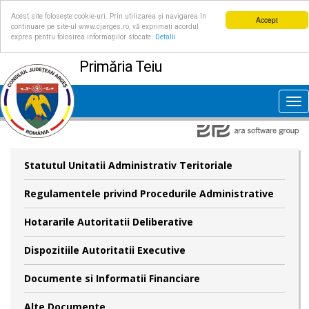
Acest site folosește cookie-uri. Prin utilizarea și navigarea în
Accept
continuare pe site-ul www.cjarges.ro, vă exprimați acordul
expres pentru folosirea informațiilor stocate.
Detalii
Primăria Teiu
Tog
nav
Statutul Unitatii Administrativ Teritoriale
Regulamentele privind Procedurile Administrative
Hotararile Autoritatii Deliberative
Dispozitiile Autoritatii Executive
Documente si Informatii Financiare
Alte Documente