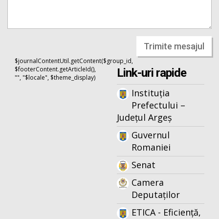
Trimite mesajul
$journalContentUtil.getContent($group_id,
$footerContent.getArticleId(),
Link-uri rapide
"", "$locale", $theme_display)
Instituția
Prefectului –
Județul Argeș
Guvernul
Romaniei
Senat
Camera
Deputaților
ETICA - Eficiență,