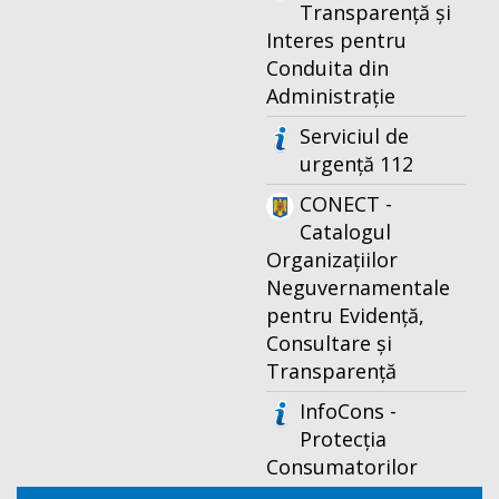
Transparență și
Interes pentru
Conduita din
Administrație
Serviciul de
urgență 112
CONECT -
Catalogul
Organizațiilor
Neguvernamentale
pentru Evidență,
Consultare și
Transparență
InfoCons -
Protecția
Consumatorilor