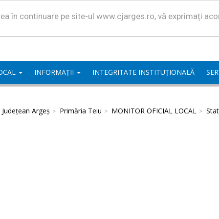
area în continuare pe site-ul www.cjarges.ro, vă exprimați ac
LOCAL
INFORMAȚII
INTEGRITATE INSTITUȚIONALĂ
SER
l Județean Argeș
Primăria Teiu
MONITOR OFICIAL LOCAL
Stat