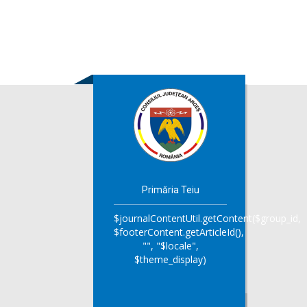
Primăria Teiu
$journalContentUtil.getContent($group_id,
$footerContent.getArticleId(),
"", "$locale",
$theme_display)