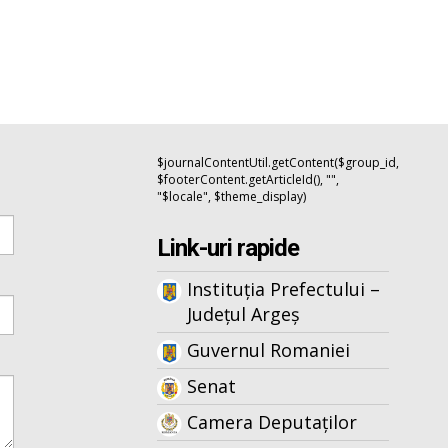
$journalContentUtil.getContent($group_id,
$footerContent.getArticleId(), "",
"$locale", $theme_display)
Link-uri rapide
Instituția Prefectului –
Județul Argeș
Guvernul Romaniei
Senat
Camera Deputaților