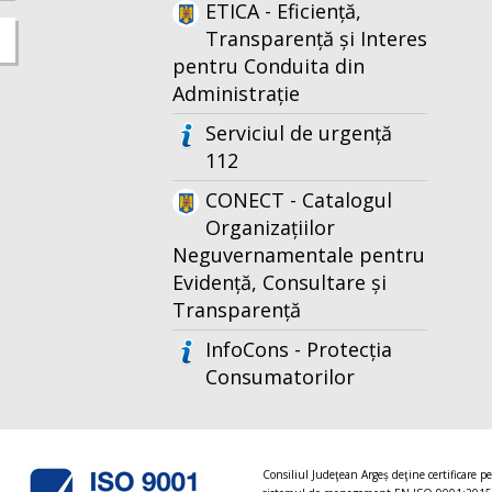
ETICA - Eficiență,
Transparență și Interes
pentru Conduita din
Administrație
Serviciul de urgență
112
CONECT - Catalogul
Organizațiilor
Neguvernamentale pentru
Evidență, Consultare și
Transparență
InfoCons - Protecția
Consumatorilor
Consiliul Judeţean Argeș deţine certificare p