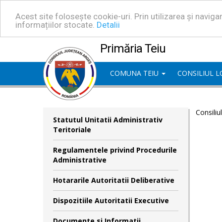
Acest site folosește cookie-uri. Prin utilizarea și navig
informațiilor stocate.
Detalii
Primăria Teiu
COMUNA TEIU
CONSILIUL 
Consiliu
Statutul Unitatii Administrativ
Teritoriale
Regulamentele privind Procedurile
Administrative
Hotararile Autoritatii Deliberative
Dispozitiile Autoritatii Executive
Documente si Informatii