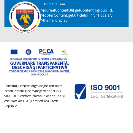
Primăria Teiu
$journalContentUtil.getContent($group_id,
$footerContent.getArticleId(), "", "$locale",
$theme_display)
Consiliul Judeţean Argeș deţine certificare
pentru sistemul de management EN ISO
9001:2015 conform procedurilor de audit şi
certificare ale LL-C (Certification) Czech
Republic