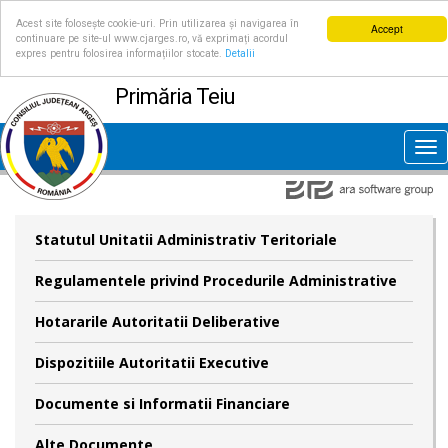
Acest site folosește cookie-uri. Prin utilizarea și navigarea în
Accept
continuare pe site-ul www.cjarges.ro, vă exprimați acordul
expres pentru folosirea informațiilor stocate.
Detalii
Primăria Teiu
Tog
nav
Statutul Unitatii Administrativ Teritoriale
Regulamentele privind Procedurile Administrative
Hotararile Autoritatii Deliberative
Dispozitiile Autoritatii Executive
Documente si Informatii Financiare
Alte Documente