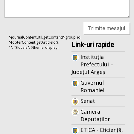
Trimite mesajul
$journalContentUtil.getContent($group_id,
$footerContent.getArticleId(),
Link-uri rapide
"", "$locale", $theme_display)
Instituția
Prefectului –
Județul Argeș
Guvernul
Romaniei
Senat
Camera
Deputaților
ETICA - Eficiență,