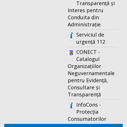
Transparență și
Interes pentru
Conduita din
Administrație
Serviciul de
urgență 112
CONECT -
Catalogul
Organizațiilor
Neguvernamentale
pentru Evidență,
Consultare și
Transparență
InfoCons -
Protecția
Consumatorilor