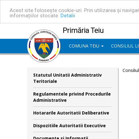
Acest site folosește cookie-uri. Prin utilizarea și navig
informațiilor stocate.
Detalii
Primăria Teiu
COMUNA TEIU
CONSILIUL 
Consiliu
Statutul Unitatii Administrativ
Teritoriale
Regulamentele privind Procedurile
Administrative
Hotararile Autoritatii Deliberative
Dispozitiile Autoritatii Executive
Documente si Informatii