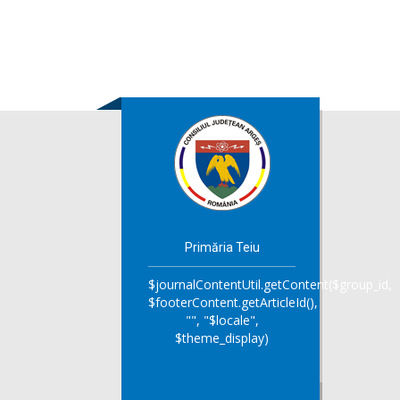
Primăria Teiu
$journalContentUtil.getContent($group_id,
$footerContent.getArticleId(),
"", "$locale",
$theme_display)