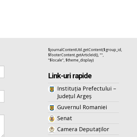
$journalContentUtil.getContent($group_id,
$footerContent.getArticleId(), "",
"$locale", $theme_display)
Link-uri rapide
Instituția Prefectului –
Județul Argeș
Guvernul Romaniei
Senat
Camera Deputaților