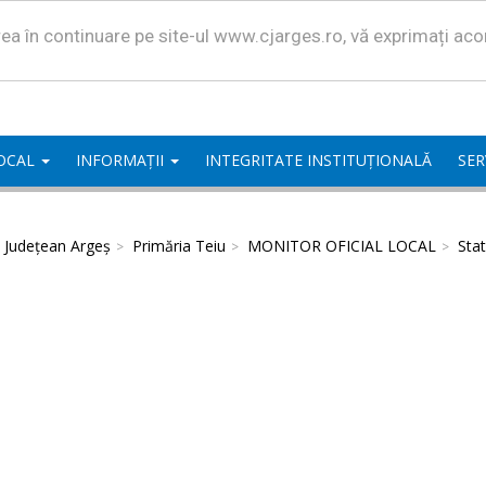
area în continuare pe site-ul www.cjarges.ro, vă exprimați ac
LOCAL
INFORMAȚII
INTEGRITATE INSTITUȚIONALĂ
SER
l Județean Argeș
Primăria Teiu
MONITOR OFICIAL LOCAL
Stat