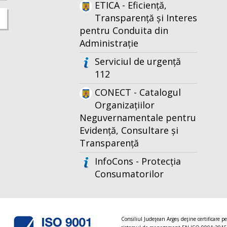
ETICA - Eficiență,
Transparență și Interes
pentru Conduita din
Administrație
Serviciul de urgență
112
CONECT - Catalogul
Organizațiilor
Neguvernamentale pentru
Evidență, Consultare și
Transparență
InfoCons - Protecția
Consumatorilor
Consiliul Judeţean Argeș deţine certificare p