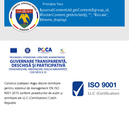
Primăria Teiu
$journalContentUtil.getContent($group_id,
$footerContent.getArticleId(), "", "$locale",
$theme_display)
Consiliul Judeţean Argeș deţine certificare
pentru sistemul de management EN ISO
9001:2015 conform procedurilor de audit şi
certificare ale LL-C (Certification) Czech
Republic