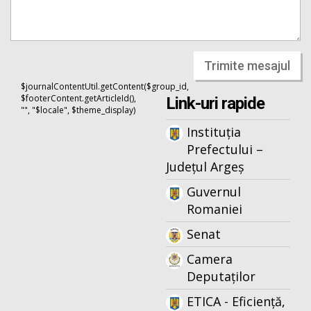
Trimite mesajul
$journalContentUtil.getContent($group_id,
$footerContent.getArticleId(),
Link-uri rapide
"", "$locale", $theme_display)
Instituția
Prefectului –
Județul Argeș
Guvernul
Romaniei
Senat
Camera
Deputaților
ETICA - Eficiență,