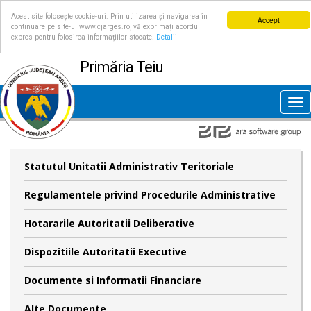
Acest site folosește cookie-uri. Prin utilizarea și navigarea în
Accept
continuare pe site-ul www.cjarges.ro, vă exprimați acordul
expres pentru folosirea informațiilor stocate.
Detalii
Primăria Teiu
Tog
nav
Statutul Unitatii Administrativ Teritoriale
Regulamentele privind Procedurile Administrative
Hotararile Autoritatii Deliberative
Dispozitiile Autoritatii Executive
Documente si Informatii Financiare
Alte Documente