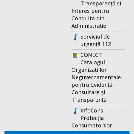
Transparență și
Interes pentru
Conduita din
Administrație
Serviciul de
urgență 112
CONECT -
Catalogul
Organizațiilor
Neguvernamentale
pentru Evidență,
Consultare și
Transparență
InfoCons -
Protecția
Consumatorilor