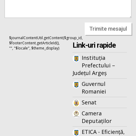
Trimite mesajul
$journalContentUtil.getContent($group_id,
$footerContent.getArticleId(),
Link-uri rapide
"", "$locale", $theme_display)
Instituția
Prefectului –
Județul Argeș
Guvernul
Romaniei
Senat
Camera
Deputaților
ETICA - Eficiență,