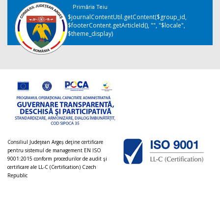
Primăria Teiu
$journalContentUtil.getContent($group_id,
$footerContent.getArticleId(), "", "$locale",
$theme_display)
Consiliul Judeţean Argeș deţine certificare
pentru sistemul de management EN ISO
9001:2015 conform procedurilor de audit şi
certificare ale LL-C (Certification) Czech
Republic