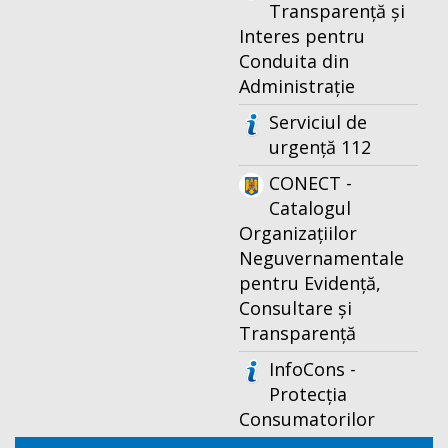
Transparență și
Interes pentru
Conduita din
Administrație
Serviciul de
urgență 112
CONECT -
Catalogul
Organizațiilor
Neguvernamentale
pentru Evidență,
Consultare și
Transparență
InfoCons -
Protecția
Consumatorilor