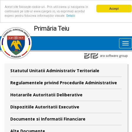
Acest site folosește cookie-uri. Prin utilizarea și navigarea în
Accept
continuare pe site-ul www.cjarges.ro, vă exprimați acordul
expres pentru folosirea informațiilor stocate.
Detalii
Primăria Teiu
Tog
nav
Statutul Unitatii Administrativ Teritoriale
Regulamentele privind Procedurile Administrative
Hotararile Autoritatii Deliberative
Dispozitiile Autoritatii Executive
Documente si Informatii Financiare
Alte Documente