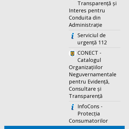
Transparență și
Interes pentru
Conduita din
Administrație
Serviciul de
urgență 112
CONECT -
Catalogul
Organizațiilor
Neguvernamentale
pentru Evidență,
Consultare și
Transparență
InfoCons -
Protecția
Consumatorilor