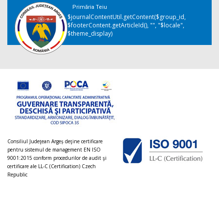
Primăria Teiu
$journalContentUtil.getContent($group_id,
$footerContent.getArticleId(), "", "$locale",
$theme_display)
Consiliul Judeţean Argeș deţine certificare
pentru sistemul de management EN ISO
9001:2015 conform procedurilor de audit şi
certificare ale LL-C (Certification) Czech
Republic