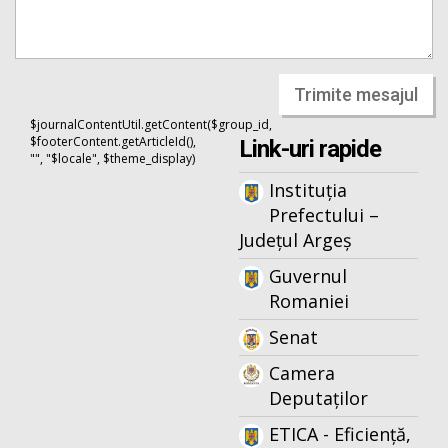
Trimite mesajul
$journalContentUtil.getContent($group_id,
$footerContent.getArticleId(),
Link-uri rapide
"", "$locale", $theme_display)
Instituția
Prefectului –
Județul Argeș
Guvernul
Romaniei
Senat
Camera
Deputaților
ETICA - Eficiență,