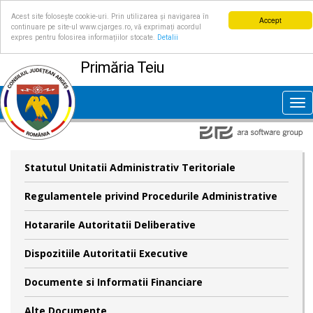
Acest site folosește cookie-uri. Prin utilizarea și navigarea în
Accept
continuare pe site-ul www.cjarges.ro, vă exprimați acordul
expres pentru folosirea informațiilor stocate.
Detalii
Primăria Teiu
Tog
nav
Statutul Unitatii Administrativ Teritoriale
Regulamentele privind Procedurile Administrative
Hotararile Autoritatii Deliberative
Dispozitiile Autoritatii Executive
Documente si Informatii Financiare
Alte Documente