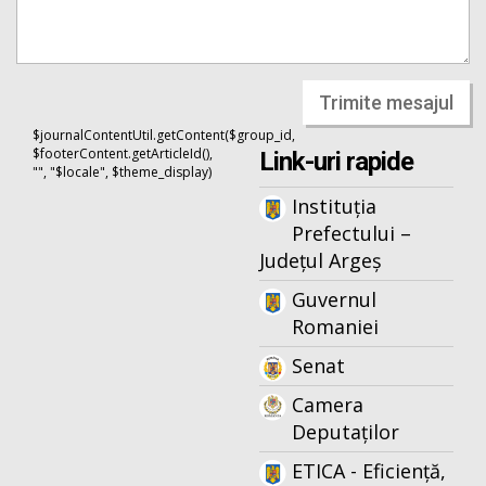
Trimite mesajul
$journalContentUtil.getContent($group_id,
$footerContent.getArticleId(),
Link-uri rapide
"", "$locale", $theme_display)
Instituția
Prefectului –
Județul Argeș
Guvernul
Romaniei
Senat
Camera
Deputaților
ETICA - Eficiență,