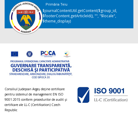
Primăria Teiu
$journalContentUtil.getContent($group_id,
$footerContent.getArticleId(), "", "$locale",
$theme_display)
Consiliul Judeţean Argeș deţine certificare
pentru sistemul de management EN ISO
9001:2015 conform procedurilor de audit şi
certificare ale LL-C (Certification) Czech
Republic