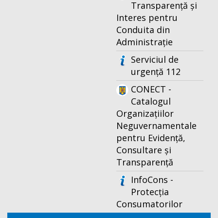
Transparență și
Interes pentru
Conduita din
Administrație
Serviciul de
urgență 112
CONECT -
Catalogul
Organizațiilor
Neguvernamentale
pentru Evidență,
Consultare și
Transparență
InfoCons -
Protecția
Consumatorilor