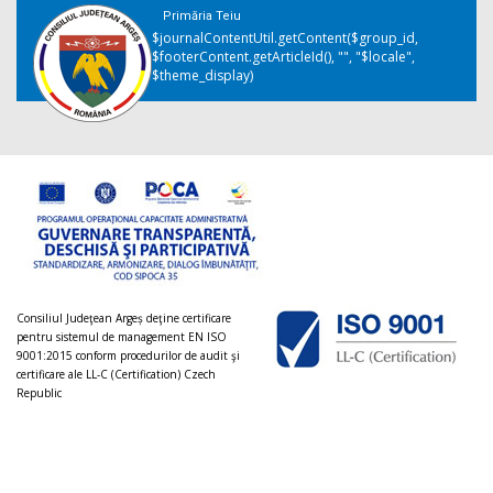
Primăria Teiu
$journalContentUtil.getContent($group_id,
$footerContent.getArticleId(), "", "$locale",
$theme_display)
Consiliul Judeţean Argeș deţine certificare
pentru sistemul de management EN ISO
9001:2015 conform procedurilor de audit şi
certificare ale LL-C (Certification) Czech
Republic