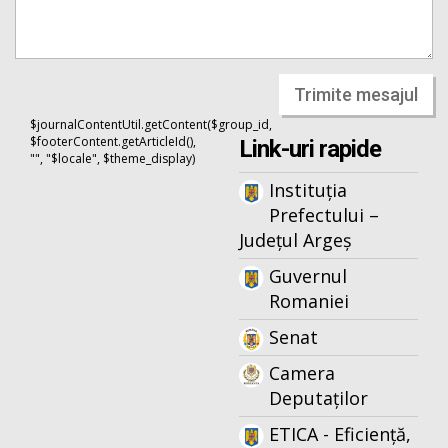
Trimite mesajul
$journalContentUtil.getContent($group_id,
$footerContent.getArticleId(),
Link-uri rapide
"", "$locale", $theme_display)
Instituția
Prefectului –
Județul Argeș
Guvernul
Romaniei
Senat
Camera
Deputaților
ETICA - Eficiență,