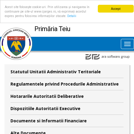
Acest site folosește cookie-uri. Prin utilizarea și navigarea în
Accept
continuare pe site-ul www.cjarges.ro, vă exprimați acordul
expres pentru folosirea informațiilor stocate.
Detalii
Primăria Teiu
Tog
nav
Statutul Unitatii Administrativ Teritoriale
Regulamentele privind Procedurile Administrative
Hotararile Autoritatii Deliberative
Dispozitiile Autoritatii Executive
Documente si Informatii Financiare
Alte Documente