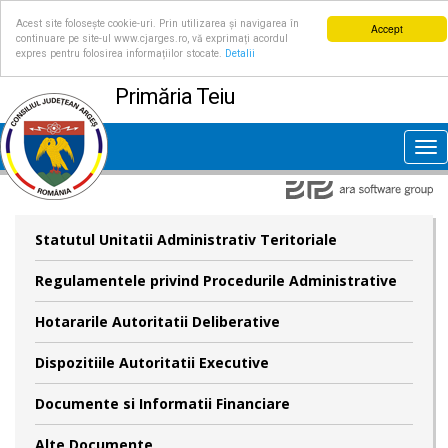
Acest site folosește cookie-uri. Prin utilizarea și navigarea în
Accept
continuare pe site-ul www.cjarges.ro, vă exprimați acordul
expres pentru folosirea informațiilor stocate.
Detalii
Primăria Teiu
Tog
nav
Statutul Unitatii Administrativ Teritoriale
Regulamentele privind Procedurile Administrative
Hotararile Autoritatii Deliberative
Dispozitiile Autoritatii Executive
Documente si Informatii Financiare
Alte Documente