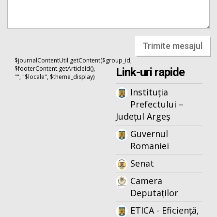
Trimite mesajul
$journalContentUtil.getContent($group_id,
$footerContent.getArticleId(),
Link-uri rapide
"", "$locale", $theme_display)
Instituția
Prefectului –
Județul Argeș
Guvernul
Romaniei
Senat
Camera
Deputaților
ETICA - Eficiență,