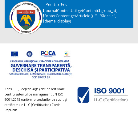
Primăria Teiu
$journalContentUtil.getContent($group_id,
$footerContent.getArticleId(), "", "$locale",
$theme_display)
Consiliul Judeţean Argeș deţine certificare
pentru sistemul de management EN ISO
9001:2015 conform procedurilor de audit şi
certificare ale LL-C (Certification) Czech
Republic