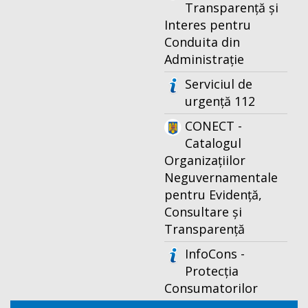
Transparență și
Interes pentru
Conduita din
Administrație
Serviciul de
urgență 112
CONECT -
Catalogul
Organizațiilor
Neguvernamentale
pentru Evidență,
Consultare și
Transparență
InfoCons -
Protecția
Consumatorilor