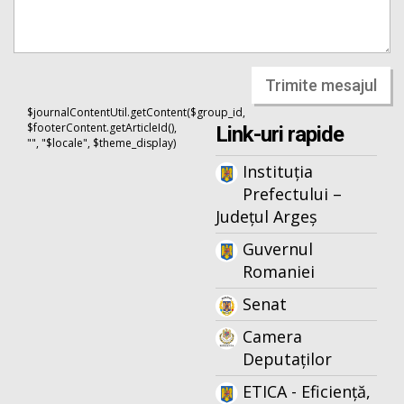
Trimite mesajul
$journalContentUtil.getContent($group_id,
$footerContent.getArticleId(),
Link-uri rapide
"", "$locale", $theme_display)
Instituția
Prefectului –
Județul Argeș
Guvernul
Romaniei
Senat
Camera
Deputaților
ETICA - Eficiență,