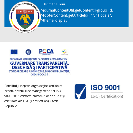
Primăria Teiu
$journalContentUtil.getContent($group_id,
$footerContent.getArticleId(), "", "$locale",
$theme_display)
Consiliul Judeţean Argeș deţine certificare
pentru sistemul de management EN ISO
9001:2015 conform procedurilor de audit şi
certificare ale LL-C (Certification) Czech
Republic