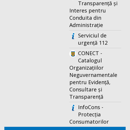
Transparență și
Interes pentru
Conduita din
Administrație
Serviciul de
urgență 112
CONECT -
Catalogul
Organizațiilor
Neguvernamentale
pentru Evidență,
Consultare și
Transparență
InfoCons -
Protecția
Consumatorilor