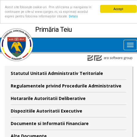
Acest site folosește cookie-uri. Prin utilizarea și navigarea în
Accept
continuare pe site-ul www.cjarges.ro, vă exprimați acordul
expres pentru folosirea informațiilor stocate.
Detalii
Primăria Teiu
Tog
nav
Statutul Unitatii Administrativ Teritoriale
Regulamentele privind Procedurile Administrative
Hotararile Autoritatii Deliberative
Dispozitiile Autoritatii Executive
Documente si Informatii Financiare
Alte Documente