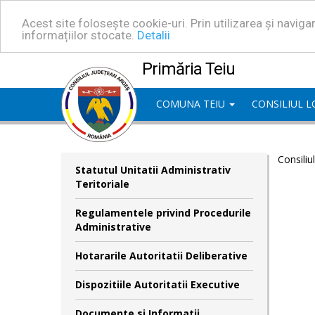
Acest site folosește cookie-uri. Prin utilizarea și navig
informațiilor stocate.
Detalii
Primăria Teiu
COMUNA TEIU
CONSILIUL 
Consiliu
Statutul Unitatii Administrativ
Teritoriale
Regulamentele privind Procedurile
Administrative
Hotararile Autoritatii Deliberative
Dispozitiile Autoritatii Executive
Documente si Informatii