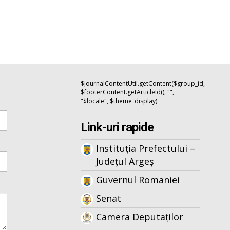
$journalContentUtil.getContent($group_id,
$footerContent.getArticleId(), "",
"$locale", $theme_display)
Link-uri rapide
Instituția Prefectului –
Județul Argeș
Guvernul Romaniei
Senat
Camera Deputaților