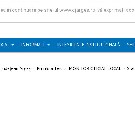
area în continuare pe site-ul www.cjarges.ro, vă exprimați ac
LOCAL
INFORMAȚII
INTEGRITATE INSTITUȚIONALĂ
SER
l Județean Argeș
Primăria Teiu
MONITOR OFICIAL LOCAL
Stat