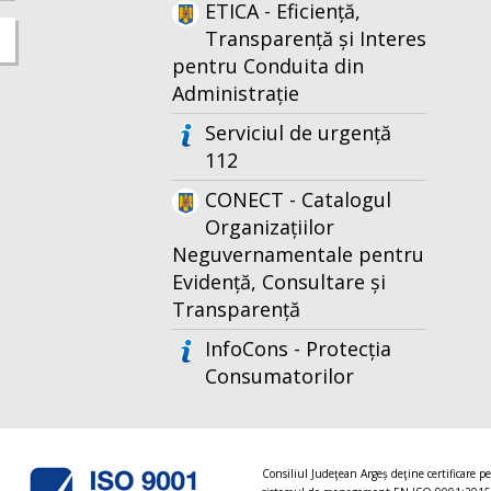
ETICA - Eficiență,
Transparență și Interes
pentru Conduita din
Administrație
Serviciul de urgență
112
CONECT - Catalogul
Organizațiilor
Neguvernamentale pentru
Evidență, Consultare și
Transparență
InfoCons - Protecția
Consumatorilor
Consiliul Judeţean Argeș deţine certificare p