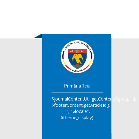
Primăria Teiu
$journalContentUtil.getContent($group_id,
$footerContent.getArticleId(),
"", "$locale",
$theme_display)