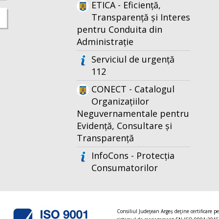
ETICA - Eficiență,
Transparență și Interes
pentru Conduita din
Administrație
Serviciul de urgență
112
CONECT - Catalogul
Organizațiilor
Neguvernamentale pentru
Evidență, Consultare și
Transparență
InfoCons - Protecția
Consumatorilor
Consiliul Judeţean Argeș deţine certificare p