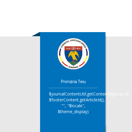
Primăria Teiu
$journalContentUtil.getContent($group_id,
$footerContent.getArticleId(),
"", "$locale",
$theme_display)