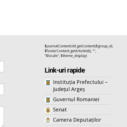
$journalContentUtil.getContent($group_id,
$footerContent.getArticleId(), "",
"$locale", $theme_display)
Link-uri rapide
Instituția Prefectului –
Județul Argeș
Guvernul Romaniei
Senat
Camera Deputaților