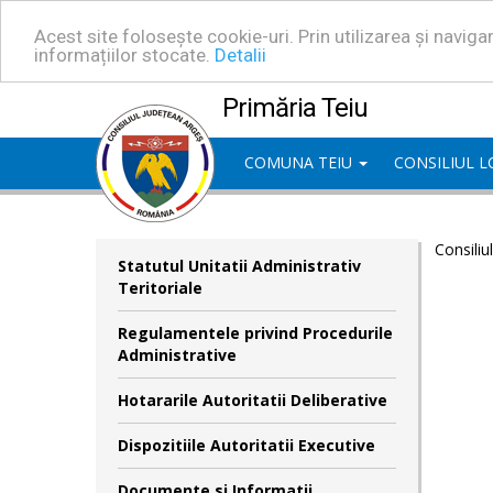
Acest site folosește cookie-uri. Prin utilizarea și navig
informațiilor stocate.
Detalii
Primăria Teiu
COMUNA TEIU
CONSILIUL 
Consiliu
Statutul Unitatii Administrativ
Teritoriale
Regulamentele privind Procedurile
Administrative
Hotararile Autoritatii Deliberative
Dispozitiile Autoritatii Executive
Documente si Informatii