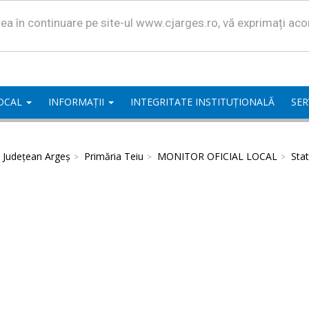
area în continuare pe site-ul www.cjarges.ro, vă exprimați ac
LOCAL
INFORMAȚII
INTEGRITATE INSTITUȚIONALĂ
SER
l Județean Argeș
Primăria Teiu
MONITOR OFICIAL LOCAL
Stat