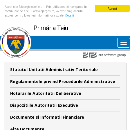
Acest site folosește cookie-uri. Prin utilizarea și navigarea în
Accept
continuare pe site-ul www.cjarges.ro, vă exprimați acordul
expres pentru folosirea informațiilor stocate.
Detalii
Primăria Teiu
Tog
nav
Statutul Unitatii Administrativ Teritoriale
Regulamentele privind Procedurile Administrative
Hotararile Autoritatii Deliberative
Dispozitiile Autoritatii Executive
Documente si Informatii Financiare
Alte Documente