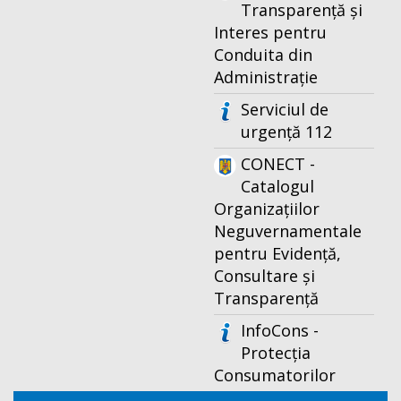
Transparență și
Interes pentru
Conduita din
Administrație
Serviciul de
urgență 112
CONECT -
Catalogul
Organizațiilor
Neguvernamentale
pentru Evidență,
Consultare și
Transparență
InfoCons -
Protecția
Consumatorilor