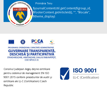
Primăria Teiu
$journalContentUtil.getContent($group_id,
$footerContent.getArticleId(), "", "$locale",
$theme_display)
Consiliul Judeţean Argeș deţine certificare
pentru sistemul de management EN ISO
9001:2015 conform procedurilor de audit şi
certificare ale LL-C (Certification) Czech
Republic