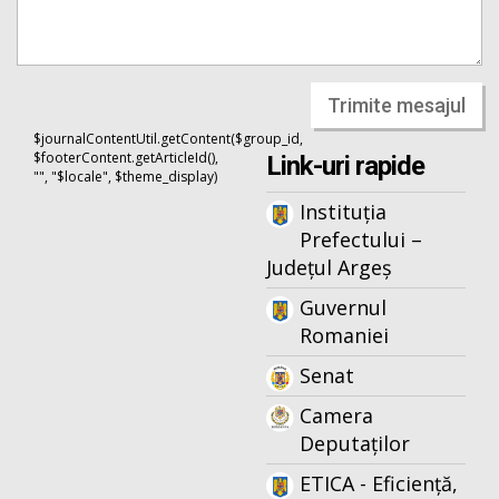
Trimite mesajul
$journalContentUtil.getContent($group_id,
$footerContent.getArticleId(),
Link-uri rapide
"", "$locale", $theme_display)
Instituția
Prefectului –
Județul Argeș
Guvernul
Romaniei
Senat
Camera
Deputaților
ETICA - Eficiență,