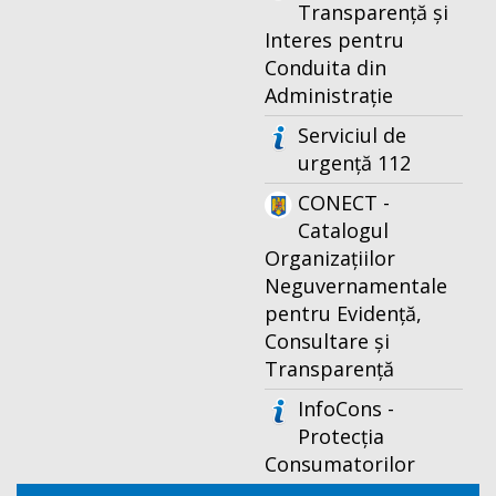
Transparență și
Interes pentru
Conduita din
Administrație
Serviciul de
urgență 112
CONECT -
Catalogul
Organizațiilor
Neguvernamentale
pentru Evidență,
Consultare și
Transparență
InfoCons -
Protecția
Consumatorilor