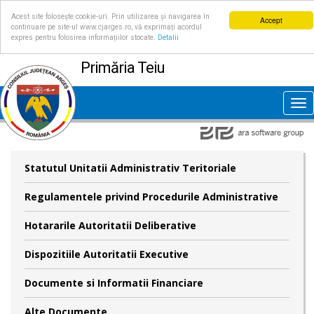
Acest site folosește cookie-uri. Prin utilizarea și navigarea în
Accept
continuare pe site-ul www.cjarges.ro, vă exprimați acordul
expres pentru folosirea informațiilor stocate.
Detalii
Primăria Teiu
Tog
nav
Statutul Unitatii Administrativ Teritoriale
Regulamentele privind Procedurile Administrative
Hotararile Autoritatii Deliberative
Dispozitiile Autoritatii Executive
Documente si Informatii Financiare
Alte Documente