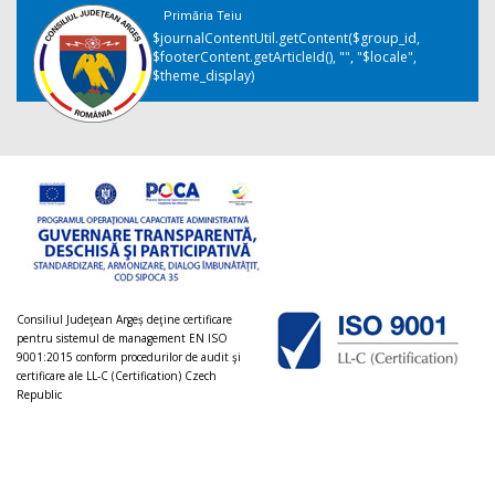
Primăria Teiu
$journalContentUtil.getContent($group_id,
$footerContent.getArticleId(), "", "$locale",
$theme_display)
Consiliul Judeţean Argeș deţine certificare
pentru sistemul de management EN ISO
9001:2015 conform procedurilor de audit şi
certificare ale LL-C (Certification) Czech
Republic