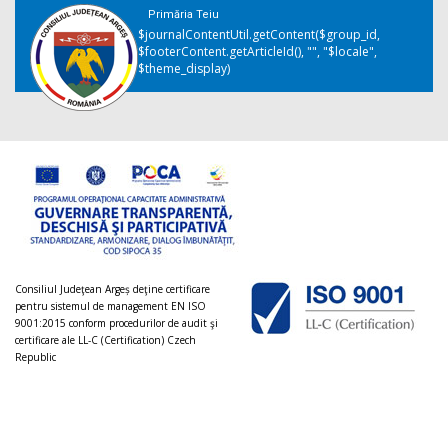
Primăria Teiu
$journalContentUtil.getContent($group_id,
$footerContent.getArticleId(), "", "$locale",
$theme_display)
Consiliul Judeţean Argeș deţine certificare
pentru sistemul de management EN ISO
9001:2015 conform procedurilor de audit şi
certificare ale LL-C (Certification) Czech
Republic