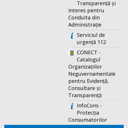
Transparență și
Interes pentru
Conduita din
Administrație
Serviciul de
urgență 112
CONECT -
Catalogul
Organizațiilor
Neguvernamentale
pentru Evidență,
Consultare și
Transparență
InfoCons -
Protecția
Consumatorilor