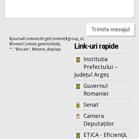
Trimite mesajul
$journalContentUtil.getContent($group_id,
$footerContent.getArticleId(),
Link-uri rapide
"", "$locale", $theme_display)
Instituția
Prefectului –
Județul Argeș
Guvernul
Romaniei
Senat
Camera
Deputaților
ETICA - Eficiență,