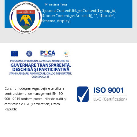
Primăria Teiu
$journalContentUtil.getContent($group_id,
$footerContent.getArticleId(), "", "$locale",
$theme_display)
Consiliul Judeţean Argeș deţine certificare
pentru sistemul de management EN ISO
9001:2015 conform procedurilor de audit şi
certificare ale LL-C (Certification) Czech
Republic