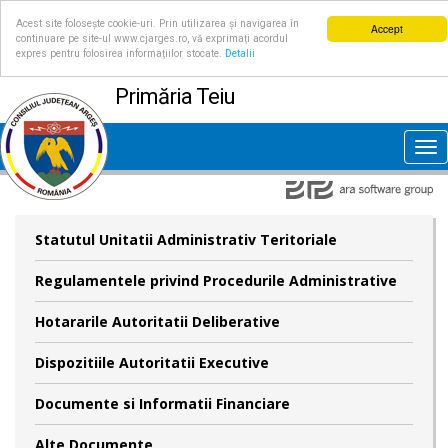
Acest site folosește cookie-uri. Prin utilizarea și navigarea în
Accept
continuare pe site-ul www.cjarges.ro, vă exprimați acordul
expres pentru folosirea informațiilor stocate.
Detalii
Primăria Teiu
Tog
nav
Statutul Unitatii Administrativ Teritoriale
Regulamentele privind Procedurile Administrative
Hotararile Autoritatii Deliberative
Dispozitiile Autoritatii Executive
Documente si Informatii Financiare
Alte Documente