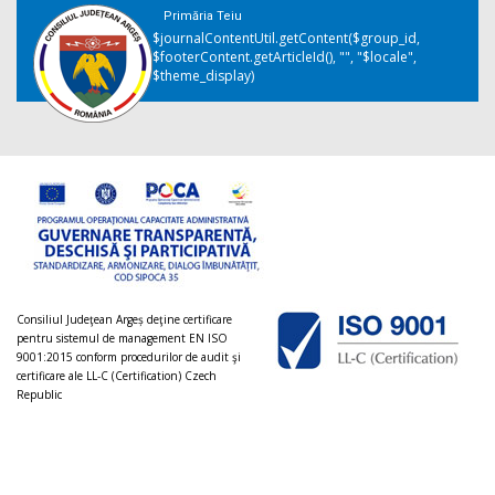
Primăria Teiu
$journalContentUtil.getContent($group_id,
$footerContent.getArticleId(), "", "$locale",
$theme_display)
Consiliul Judeţean Argeș deţine certificare
pentru sistemul de management EN ISO
9001:2015 conform procedurilor de audit şi
certificare ale LL-C (Certification) Czech
Republic