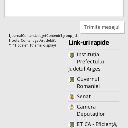
Trimite mesajul
$journalContentUtil.getContent($group_id,
$footerContent.getArticleId(),
Link-uri rapide
"", "$locale", $theme_display)
Instituția
Prefectului –
Județul Argeș
Guvernul
Romaniei
Senat
Camera
Deputaților
ETICA - Eficiență,