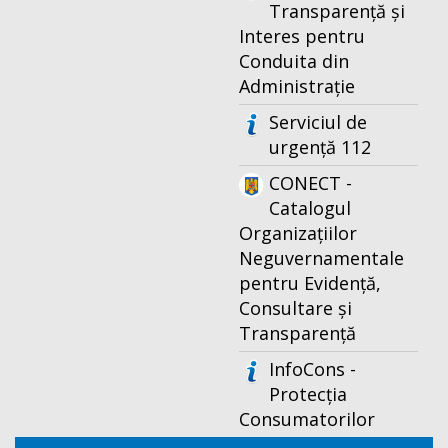
Transparență și
Interes pentru
Conduita din
Administrație
Serviciul de
urgență 112
CONECT -
Catalogul
Organizațiilor
Neguvernamentale
pentru Evidență,
Consultare și
Transparență
InfoCons -
Protecția
Consumatorilor