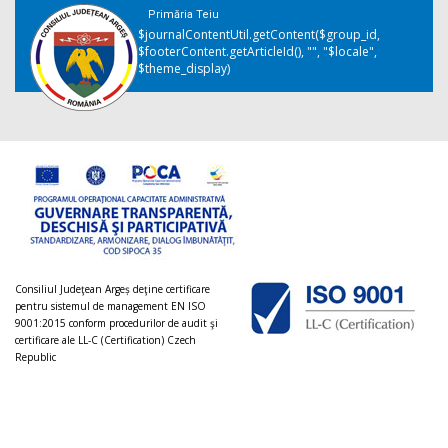
Primăria Teiu
$journalContentUtil.getContent($group_id,
$footerContent.getArticleId(), "", "$locale",
$theme_display)
Consiliul Judeţean Argeș deţine certificare
pentru sistemul de management EN ISO
9001:2015 conform procedurilor de audit şi
certificare ale LL-C (Certification) Czech
Republic