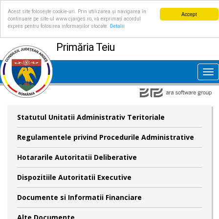
Acest site folosește cookie-uri. Prin utilizarea și navigarea în
Accept
continuare pe site-ul www.cjarges.ro, vă exprimați acordul
expres pentru folosirea informațiilor stocate.
Detalii
Primăria Teiu
Tog
nav
Statutul Unitatii Administrativ Teritoriale
Regulamentele privind Procedurile Administrative
Hotararile Autoritatii Deliberative
Dispozitiile Autoritatii Executive
Documente si Informatii Financiare
Alte Documente