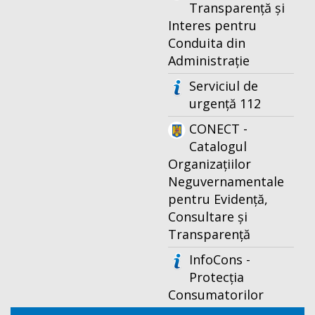
Transparență și
Interes pentru
Conduita din
Administrație
Serviciul de
urgență 112
CONECT -
Catalogul
Organizațiilor
Neguvernamentale
pentru Evidență,
Consultare și
Transparență
InfoCons -
Protecția
Consumatorilor