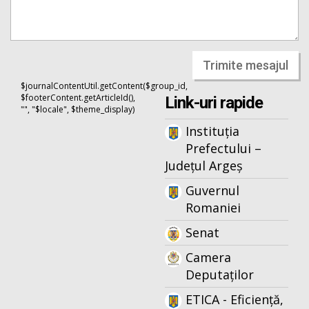
Trimite mesajul
$journalContentUtil.getContent($group_id,
$footerContent.getArticleId(),
Link-uri rapide
"", "$locale", $theme_display)
Instituția
Prefectului –
Județul Argeș
Guvernul
Romaniei
Senat
Camera
Deputaților
ETICA - Eficiență,