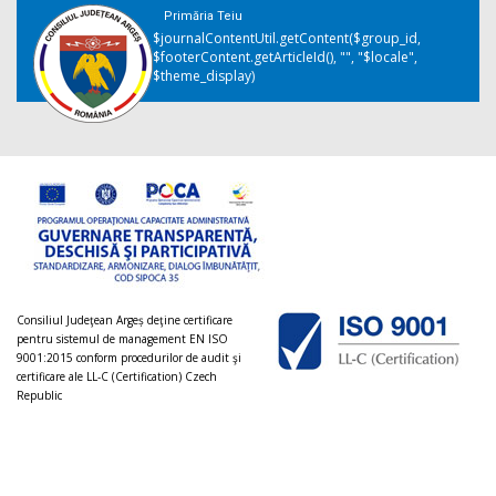
Primăria Teiu
$journalContentUtil.getContent($group_id,
$footerContent.getArticleId(), "", "$locale",
$theme_display)
Consiliul Judeţean Argeș deţine certificare
pentru sistemul de management EN ISO
9001:2015 conform procedurilor de audit şi
certificare ale LL-C (Certification) Czech
Republic