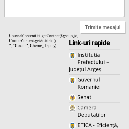
Trimite mesajul
$journalContentUtil.getContent($group_id,
$footerContent.getArticleId(),
Link-uri rapide
"", "$locale", $theme_display)
Instituția
Prefectului –
Județul Argeș
Guvernul
Romaniei
Senat
Camera
Deputaților
ETICA - Eficiență,