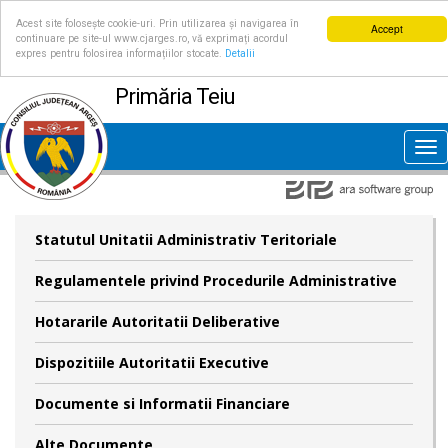
Acest site folosește cookie-uri. Prin utilizarea și navigarea în
Accept
continuare pe site-ul www.cjarges.ro, vă exprimați acordul
expres pentru folosirea informațiilor stocate.
Detalii
Primăria Teiu
Tog
nav
Statutul Unitatii Administrativ Teritoriale
Regulamentele privind Procedurile Administrative
Hotararile Autoritatii Deliberative
Dispozitiile Autoritatii Executive
Documente si Informatii Financiare
Alte Documente