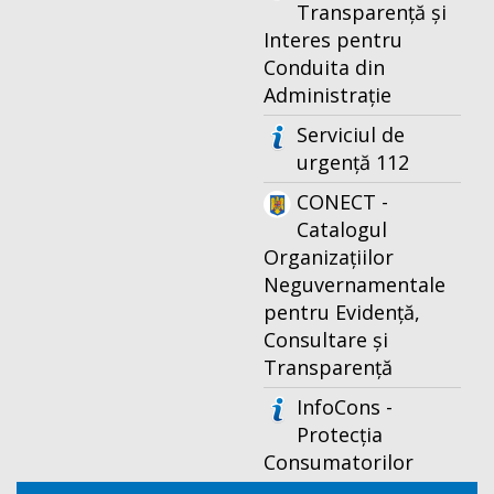
Transparență și
Interes pentru
Conduita din
Administrație
Serviciul de
urgență 112
CONECT -
Catalogul
Organizațiilor
Neguvernamentale
pentru Evidență,
Consultare și
Transparență
InfoCons -
Protecția
Consumatorilor