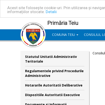
Acest site folosește cookie-uri. Prin utilizarea și navig
informațiilor stocate.
Detalii
Primăria Teiu
COMUNA TEIU
CONSILIUL 
Consiliu
Statutul Unitatii Administrativ
Teritoriale
Regulamentele privind Procedurile
Administrative
Hotararile Autoritatii Deliberative
Dispozitiile Autoritatii Executive
Documente si Informatii