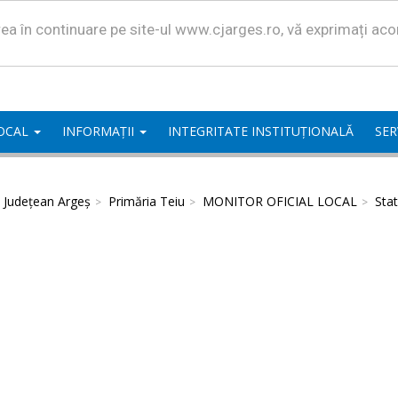
area în continuare pe site-ul www.cjarges.ro, vă exprimați ac
LOCAL
INFORMAȚII
INTEGRITATE INSTITUȚIONALĂ
SER
l Județean Argeș
Primăria Teiu
MONITOR OFICIAL LOCAL
Stat