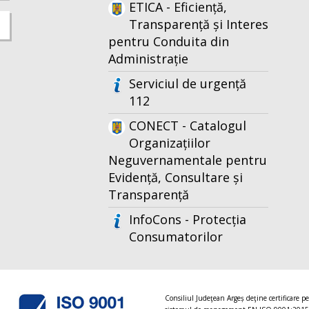
ETICA - Eficiență,
Transparență și Interes
pentru Conduita din
Administrație
Serviciul de urgență
112
CONECT - Catalogul
Organizațiilor
Neguvernamentale pentru
Evidență, Consultare și
Transparență
InfoCons - Protecția
Consumatorilor
Consiliul Judeţean Argeș deţine certificare p