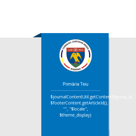
Primăria Teiu
$journalContentUtil.getContent($group_id,
$footerContent.getArticleId(),
"", "$locale",
$theme_display)