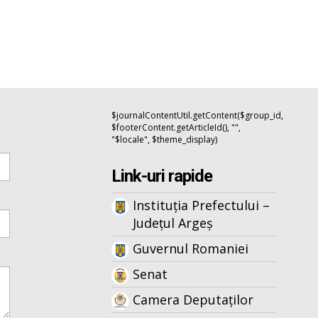
$journalContentUtil.getContent($group_id,
$footerContent.getArticleId(), "",
"$locale", $theme_display)
Link-uri rapide
Instituția Prefectului –
Județul Argeș
Guvernul Romaniei
Senat
Camera Deputaților